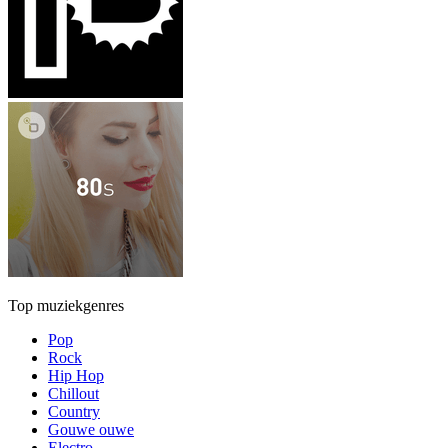
Top muziekgenres
Pop
Rock
Hip Hop
Chillout
Country
Gouwe ouwe
Electro