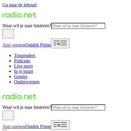
Ga naar de inhoud
Waar wil je naar luisteren?
App openen
Ontdek Prime
Topzenders
Podcasts
Live sport
In je buurt
Genres
Onderwerpen
Waar wil je naar luisteren?
App openen
Ontdek Prime