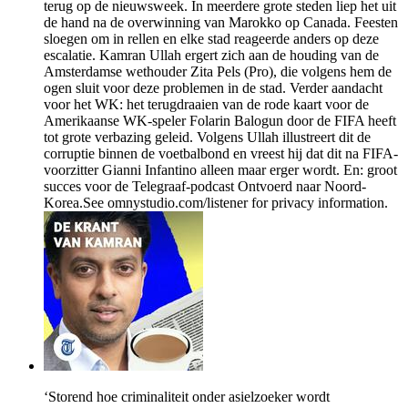
terug op de nieuwsweek. In meerdere grote steden liep het uit
de hand na de overwinning van Marokko op Canada. Feesten
sloegen om in rellen en elke stad reageerde anders op deze
escalatie. Kamran Ullah ergert zich aan de houding van de
Amsterdamse wethouder Zita Pels (Pro), die volgens hem de
ogen sluit voor deze problemen in de stad. Verder aandacht
voor het WK: het terugdraaien van de rode kaart voor de
Amerikaanse WK-speler Folarin Balogun door de FIFA heeft
tot grote verbazing geleid. Volgens Ullah illustreert dit de
corruptie binnen de voetbalbond en vreest hij dat dit na FIFA-
voorzitter Gianni Infantino alleen maar erger wordt. En: groot
succes voor de Telegraaf-podcast Ontvoerd naar Noord-
Korea.See omnystudio.com/listener for privacy information.
‘Storend hoe criminaliteit onder asielzoeker wordt