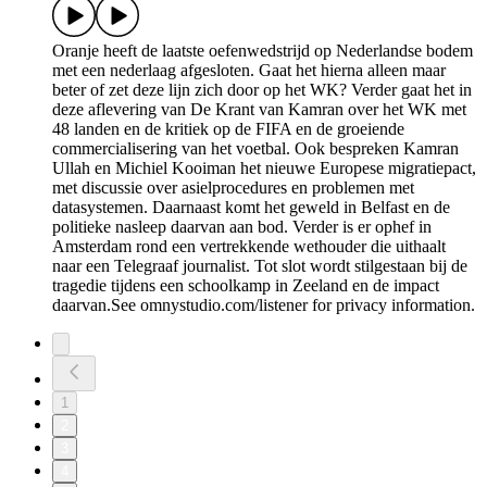
Oranje heeft de laatste oefenwedstrijd op Nederlandse bodem
met een nederlaag afgesloten. Gaat het hierna alleen maar
beter of zet deze lijn zich door op het WK? Verder gaat het in
deze aflevering van De Krant van Kamran over het WK met
48 landen en de kritiek op de FIFA en de groeiende
commercialisering van het voetbal. Ook bespreken Kamran
Ullah en Michiel Kooiman het nieuwe Europese migratiepact,
met discussie over asielprocedures en problemen met
datasystemen. Daarnaast komt het geweld in Belfast en de
politieke nasleep daarvan aan bod. Verder is er ophef in
Amsterdam rond een vertrekkende wethouder die uithaalt
naar een Telegraaf journalist. Tot slot wordt stilgestaan bij de
tragedie tijdens een schoolkamp in Zeeland en de impact
daarvan.See omnystudio.com/listener for privacy information.
1
2
3
4