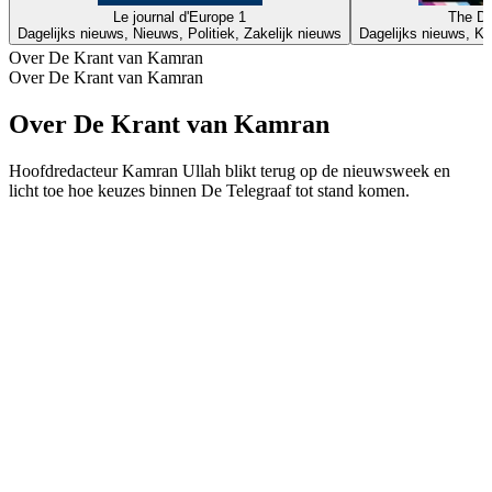
Le journal d'Europe 1
The Da
Dagelijks nieuws, Nieuws, Politiek, Zakelijk nieuws
Dagelijks nieuws, Ko
Over De Krant van Kamran
Over De Krant van Kamran
Over De Krant van Kamran
Hoofdredacteur Kamran Ullah blikt terug op de nieuwsweek en
licht toe hoe keuzes binnen De Telegraaf tot stand komen.
Podcast website