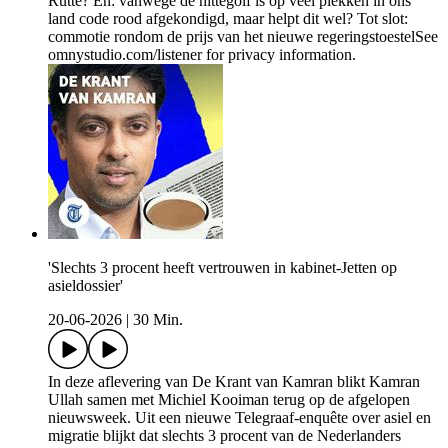
Rutte? En: vanwege de hittegolf is op veel plekken in ons
land code rood afgekondigd, maar helpt dit wel? Tot slot:
commotie rondom de prijs van het nieuwe regeringstoestelSee
omnystudio.com/listener for privacy information.
'Slechts 3 procent heeft vertrouwen in kabinet-Jetten op
asieldossier'
20-06-2026
|
30 Min.
In deze aflevering van De Krant van Kamran blikt Kamran
Ullah samen met Michiel Kooiman terug op de afgelopen
nieuwsweek. Uit een nieuwe Telegraaf-enquête over asiel en
migratie blijkt dat slechts 3 procent van de Nederlanders