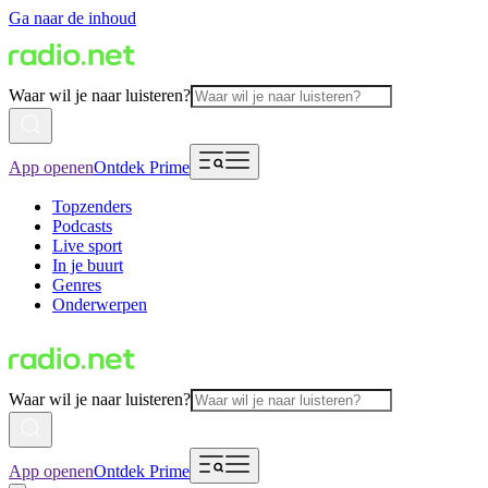
Ga naar de inhoud
Waar wil je naar luisteren?
App openen
Ontdek Prime
Topzenders
Podcasts
Live sport
In je buurt
Genres
Onderwerpen
Waar wil je naar luisteren?
App openen
Ontdek Prime