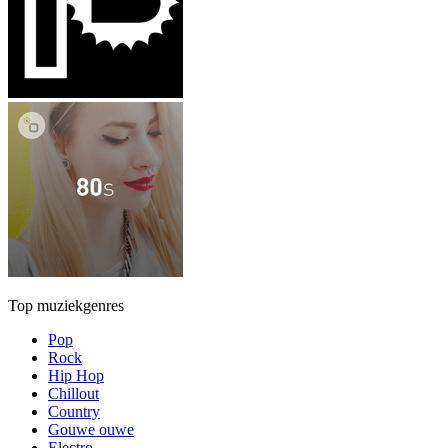
Top muziekgenres
Pop
Rock
Hip Hop
Chillout
Country
Gouwe ouwe
Electro