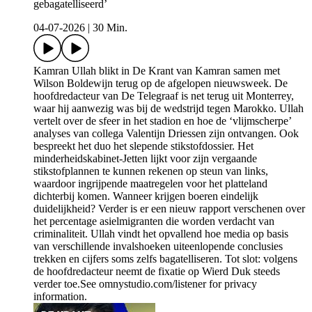
gebagatelliseerd’
04-07-2026
|
30 Min.
Kamran Ullah blikt in De Krant van Kamran samen met
Wilson Boldewijn terug op de afgelopen nieuwsweek. De
hoofdredacteur van De Telegraaf is net terug uit Monterrey,
waar hij aanwezig was bij de wedstrijd tegen Marokko. Ullah
vertelt over de sfeer in het stadion en hoe de ‘vlijmscherpe’
analyses van collega Valentijn Driessen zijn ontvangen. Ook
bespreekt het duo het slepende stikstofdossier. Het
minderheidskabinet-Jetten lijkt voor zijn vergaande
stikstofplannen te kunnen rekenen op steun van links,
waardoor ingrijpende maatregelen voor het platteland
dichterbij komen. Wanneer krijgen boeren eindelijk
duidelijkheid? Verder is er een nieuw rapport verschenen over
het percentage asielmigranten die worden verdacht van
criminaliteit. Ullah vindt het opvallend hoe media op basis
van verschillende invalshoeken uiteenlopende conclusies
trekken en cijfers soms zelfs bagatelliseren. Tot slot: volgens
de hoofdredacteur neemt de fixatie op Wierd Duk steeds
verder toe.See omnystudio.com/listener for privacy
information.