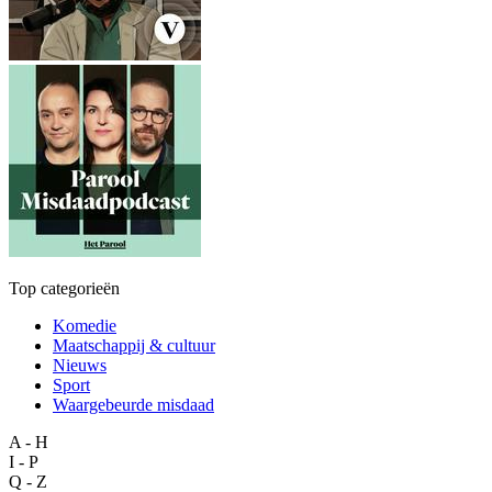
Top categorieën
Komedie
Maatschappij & cultuur
Nieuws
Sport
Waargebeurde misdaad
A - H
I - P
Q - Z