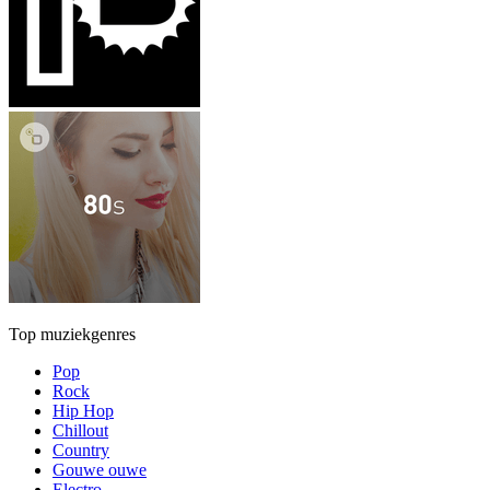
Top muziekgenres
Pop
Rock
Hip Hop
Chillout
Country
Gouwe ouwe
Electro