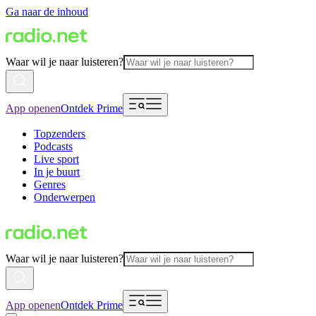
Ga naar de inhoud
Waar wil je naar luisteren?
App openen
Ontdek Prime
Topzenders
Podcasts
Live sport
In je buurt
Genres
Onderwerpen
Waar wil je naar luisteren?
App openen
Ontdek Prime