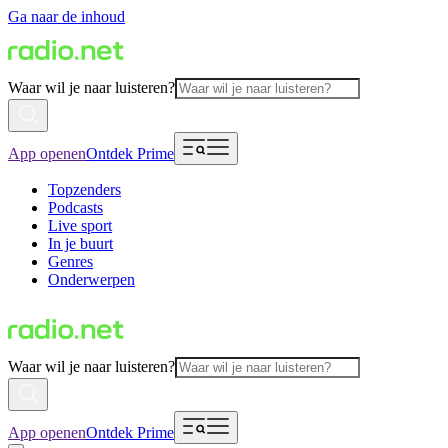
Ga naar de inhoud
Waar wil je naar luisteren?
App openen
Ontdek Prime
Topzenders
Podcasts
Live sport
In je buurt
Genres
Onderwerpen
Waar wil je naar luisteren?
App openen
Ontdek Prime