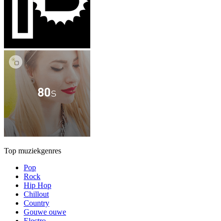
Top muziekgenres
Pop
Rock
Hip Hop
Chillout
Country
Gouwe ouwe
Electro