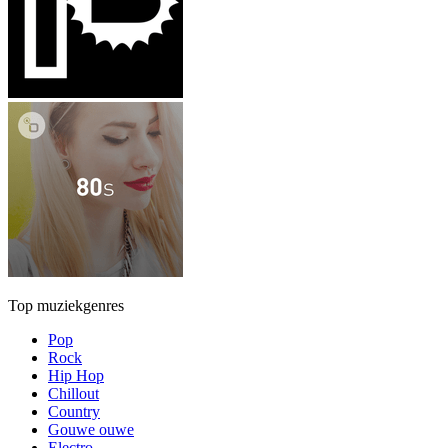
Top muziekgenres
Pop
Rock
Hip Hop
Chillout
Country
Gouwe ouwe
Electro