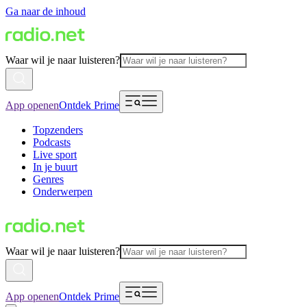
Ga naar de inhoud
Waar wil je naar luisteren?
App openen
Ontdek Prime
Topzenders
Podcasts
Live sport
In je buurt
Genres
Onderwerpen
Waar wil je naar luisteren?
App openen
Ontdek Prime