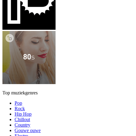
Top muziekgenres
Pop
Rock
Hip Hop
Chillout
Country
Gouwe ouwe
Electro