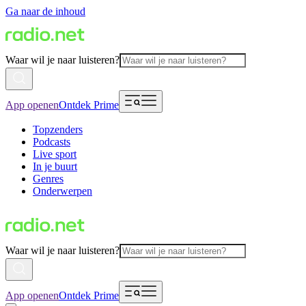
Ga naar de inhoud
Waar wil je naar luisteren?
App openen
Ontdek Prime
Topzenders
Podcasts
Live sport
In je buurt
Genres
Onderwerpen
Waar wil je naar luisteren?
App openen
Ontdek Prime