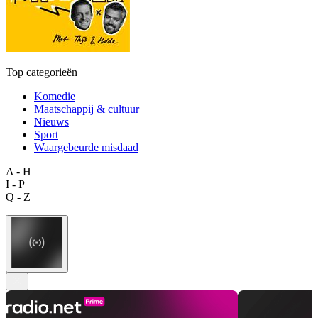
Top categorieën
Komedie
Maatschappij & cultuur
Nieuws
Sport
Waargebeurde misdaad
A - H
I - P
Q - Z