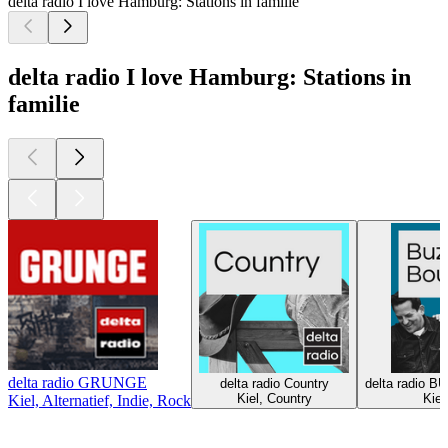
delta radio I love Hamburg: Stations in familie
delta radio I love Hamburg: Stations in
familie
delta radio GRUNGE
delta radio Country
delta radio 
Kiel, Country
Kiel
Kiel, Alternatief, Indie, Rock
Top
podcasts