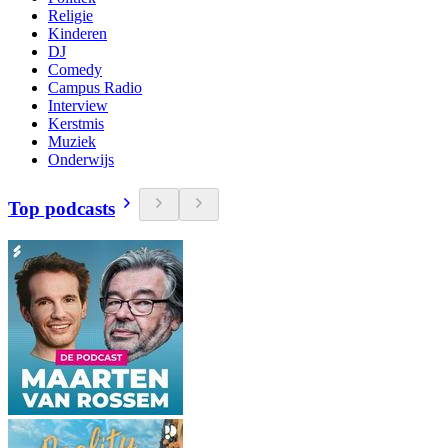
Religie
Kinderen
DJ
Comedy
Campus Radio
Interview
Kerstmis
Muziek
Onderwijs
Top podcasts