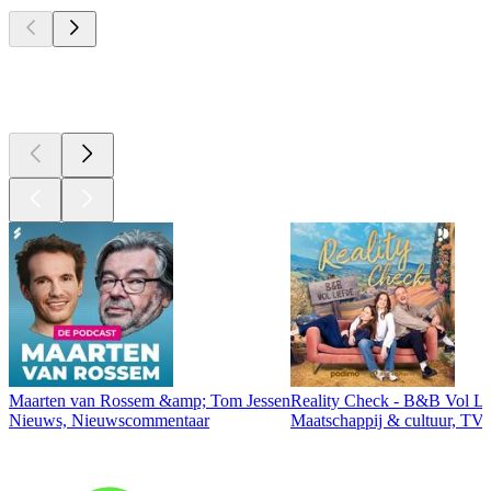
Top
podcasts
Top
podcasts
Maarten van Rossem &amp; Tom Jessen
Reality Check - B&B Vol Li
Nieuws, Nieuwscommentaar
Maatschappij & cultuur, TV 