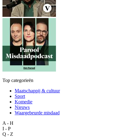
Top categorieën
Maatschappij & cultuur
Sport
Komedie
Nieuws
Waargebeurde misdaad
A - H
I - P
Q - Z