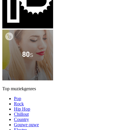
Top muziekgenres
Pop
Rock
Hip Hop
Chillout
Country
Gouwe ouwe
Electro