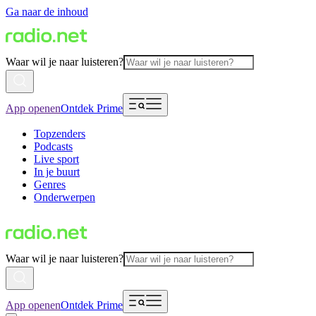
Ga naar de inhoud
Waar wil je naar luisteren?
App openen
Ontdek Prime
Topzenders
Podcasts
Live sport
In je buurt
Genres
Onderwerpen
Waar wil je naar luisteren?
App openen
Ontdek Prime