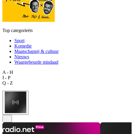
Top categorieën
Sport
Komedie
Maatschappij & cultuur
Nieuws
Waargebeurde misdaad
A - H
I - P
Q - Z