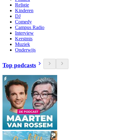
Religie
Kinderen
DJ
Comedy
Campus Radio
Interview
Kerstmis
Muziek
Onderwijs
Top podcasts