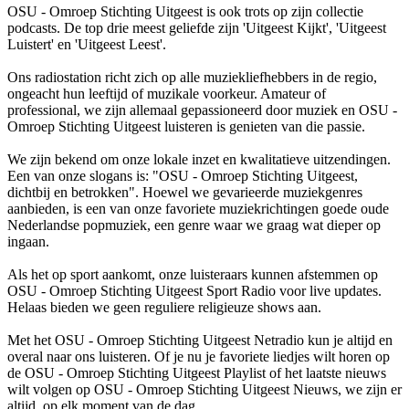
OSU - Omroep Stichting Uitgeest is ook trots op zijn collectie
podcasts. De top drie meest geliefde zijn 'Uitgeest Kijkt', 'Uitgeest
Luistert' en 'Uitgeest Leest'.
Ons radiostation richt zich op alle muziekliefhebbers in de regio,
ongeacht hun leeftijd of muzikale voorkeur. Amateur of
professional, we zijn allemaal gepassioneerd door muziek en OSU -
Omroep Stichting Uitgeest luisteren is genieten van die passie.
We zijn bekend om onze lokale inzet en kwalitatieve uitzendingen.
Een van onze slogans is: "OSU - Omroep Stichting Uitgeest,
dichtbij en betrokken". Hoewel we gevarieerde muziekgenres
aanbieden, is een van onze favoriete muziekrichtingen goede oude
Nederlandse popmuziek, een genre waar we graag wat dieper op
ingaan.
Als het op sport aankomt, onze luisteraars kunnen afstemmen op
OSU - Omroep Stichting Uitgeest Sport Radio voor live updates.
Helaas bieden we geen reguliere religieuze shows aan.
Met het OSU - Omroep Stichting Uitgeest Netradio kun je altijd en
overal naar ons luisteren. Of je nu je favoriete liedjes wilt horen op
de OSU - Omroep Stichting Uitgeest Playlist of het laatste nieuws
wilt volgen op OSU - Omroep Stichting Uitgeest Nieuws, we zijn er
altijd, op elk moment van de dag.