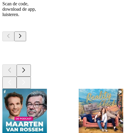
Scan de code,
download de app,
luisteren.
Top
podcasts
Top
podcasts
Top
podcasts