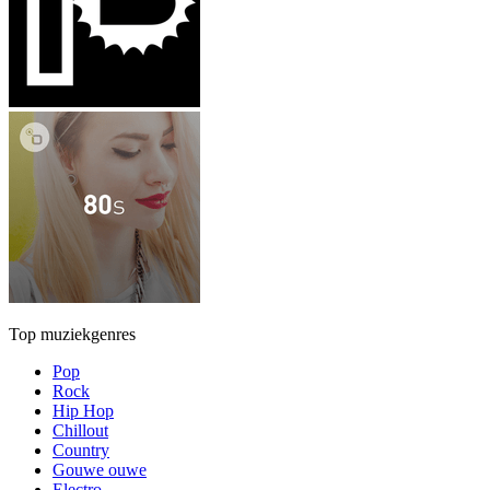
Top muziekgenres
Pop
Rock
Hip Hop
Chillout
Country
Gouwe ouwe
Electro