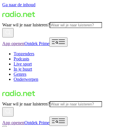
Ga naar de inhoud
Waar wil je naar luisteren?
App openen
Ontdek Prime
Topzenders
Podcasts
Live sport
In je buurt
Genres
Onderwerpen
Waar wil je naar luisteren?
App openen
Ontdek Prime