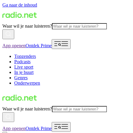
Ga naar de inhoud
Waar wil je naar luisteren?
App openen
Ontdek Prime
Topzenders
Podcasts
Live sport
In je buurt
Genres
Onderwerpen
Waar wil je naar luisteren?
App openen
Ontdek Prime