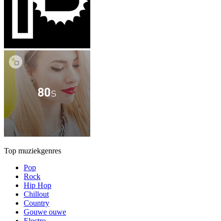
Top muziekgenres
Pop
Rock
Hip Hop
Chillout
Country
Gouwe ouwe
Electro