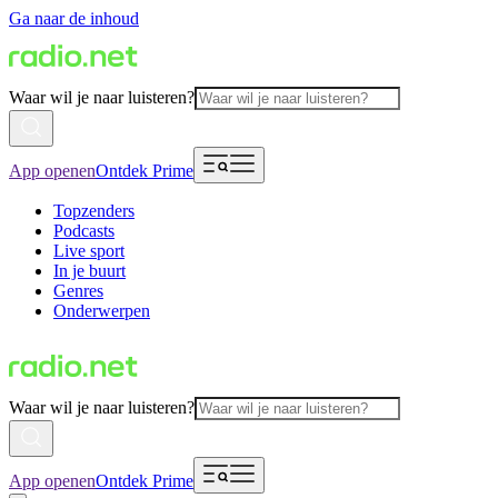
Ga naar de inhoud
Waar wil je naar luisteren?
App openen
Ontdek Prime
Topzenders
Podcasts
Live sport
In je buurt
Genres
Onderwerpen
Waar wil je naar luisteren?
App openen
Ontdek Prime