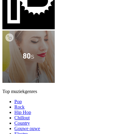
Top muziekgenres
Pop
Rock
Hip Hop
Chillout
Country
Gouwe ouwe
Electro