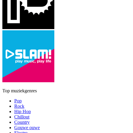
Top muziekgenres
Pop
Rock
Hip Hop
Chillout
Country
Gouwe ouwe
Electro