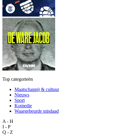
Top categorieën
Maatschappij & cultuur
Nieuws
Sport
Komedie
Waargebeurde misdaad
A - H
I - P
Q - Z