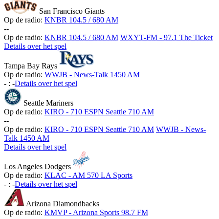
San Francisco Giants
Op de radio:
KNBR 104.5 / 680 AM
-
-
Op de radio:
KNBR 104.5 / 680 AM
WXYT-FM - 97.1 The Ticket
Details over het spel
Tampa Bay Rays
Op de radio:
WWJB - News-Talk 1450 AM
-
:
-
Details over het spel
Seattle Mariners
Op de radio:
KIRO - 710 ESPN Seattle 710 AM
-
-
Op de radio:
KIRO - 710 ESPN Seattle 710 AM
WWJB - News-
Talk 1450 AM
Details over het spel
Los Angeles Dodgers
Op de radio:
KLAC - AM 570 LA Sports
-
:
-
Details over het spel
Arizona Diamondbacks
Op de radio:
KMVP - Arizona Sports 98.7 FM