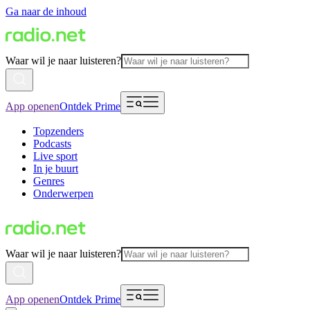
Ga naar de inhoud
Waar wil je naar luisteren?
App openen
Ontdek Prime
Topzenders
Podcasts
Live sport
In je buurt
Genres
Onderwerpen
Waar wil je naar luisteren?
App openen
Ontdek Prime