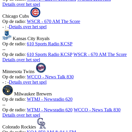
Details over het spel
Chicago Cubs
Op de radio:
WSCR - 670 AM The Score
-
:
-
Details over het spel
Kansas City Royals
Op de radio:
610 Sports Radio KCSP
-
-
Op de radio:
610 Sports Radio KCSP
WSCR - 670 AM The Score
Details over het spel
Minnesota Twins
Op de radio:
WCCO - News Talk 830
-
:
-
Details over het spel
Milwaukee Brewers
Op de radio:
WTMJ - Newsradio 620
-
-
Op de radio:
WTMJ - Newsradio 620
WCCO - News Talk 830
Details over het spel
Colorado Rockies