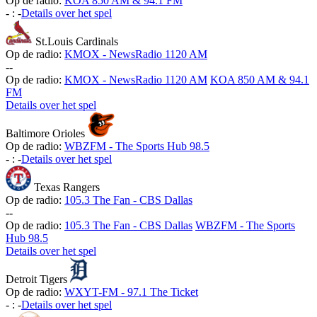
Op de radio:
KOA 850 AM & 94.1 FM
-
:
-
Details over het spel
St.Louis Cardinals
Op de radio:
KMOX - NewsRadio 1120 AM
-
-
Op de radio:
KMOX - NewsRadio 1120 AM
KOA 850 AM & 94.1
FM
Details over het spel
Baltimore Orioles
Op de radio:
WBZFM - The Sports Hub 98.5
-
:
-
Details over het spel
Texas Rangers
Op de radio:
105.3 The Fan - CBS Dallas
-
-
Op de radio:
105.3 The Fan - CBS Dallas
WBZFM - The Sports
Hub 98.5
Details over het spel
Detroit Tigers
Op de radio:
WXYT-FM - 97.1 The Ticket
-
:
-
Details over het spel