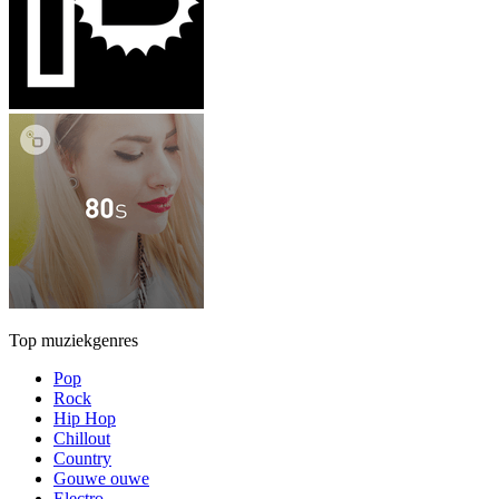
Top muziekgenres
Pop
Rock
Hip Hop
Chillout
Country
Gouwe ouwe
Electro