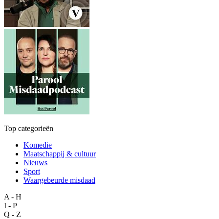
Top categorieën
Komedie
Maatschappij & cultuur
Nieuws
Sport
Waargebeurde misdaad
A - H
I - P
Q - Z