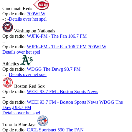
Cincinnati Reds
Op de radio:
700WLW
-
:
-
Details over het spel
Washington Nationals
Op de radio:
WJFK-FM - The Fan 106.7 FM
-
-
Op de radio:
WJFK-FM - The Fan 106.7 FM
700WLW
Details over het spel
Athletics
Op de radio:
WDGG The Dawg 93.7 FM
-
:
-
Details over het spel
Boston Red Sox
Op de radio:
WEEI 93.7 FM - Boston Sports News
-
-
Op de radio:
WEEI 93.7 FM - Boston Sports News
WDGG The
Dawg 93.7 FM
Details over het spel
Toronto Blue Jays
Op de radio:
CJCL Sportsnet 590 The FAN