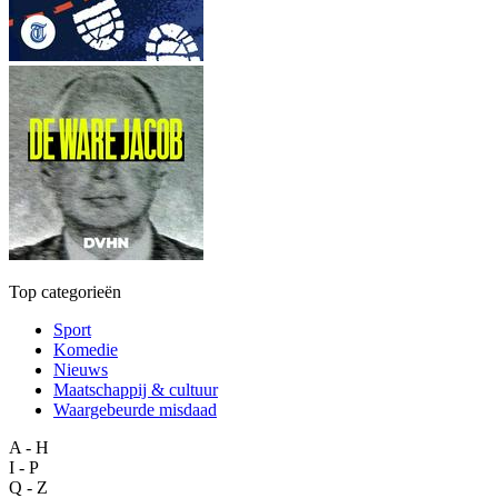
Top categorieën
Sport
Komedie
Nieuws
Maatschappij & cultuur
Waargebeurde misdaad
A - H
I - P
Q - Z