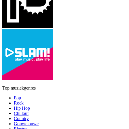
Top muziekgenres
Pop
Rock
Hip Hop
Chillout
Country
Gouwe ouwe
Electro