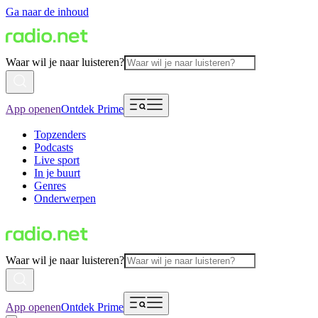
Ga naar de inhoud
Waar wil je naar luisteren?
App openen
Ontdek Prime
Topzenders
Podcasts
Live sport
In je buurt
Genres
Onderwerpen
Waar wil je naar luisteren?
App openen
Ontdek Prime