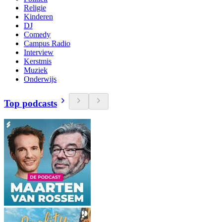
Religie
Kinderen
DJ
Comedy
Campus Radio
Interview
Kerstmis
Muziek
Onderwijs
Top podcasts