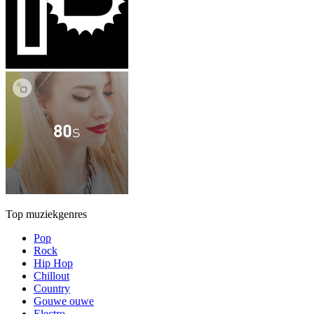
Top muziekgenres
Pop
Rock
Hip Hop
Chillout
Country
Gouwe ouwe
Electro