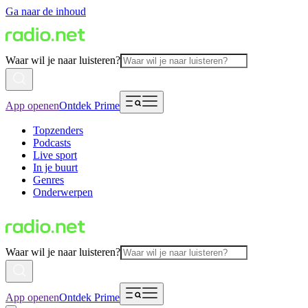
Ga naar de inhoud
Waar wil je naar luisteren?
App openen
Ontdek Prime
Topzenders
Podcasts
Live sport
In je buurt
Genres
Onderwerpen
Waar wil je naar luisteren?
App openen
Ontdek Prime