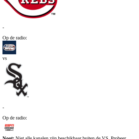
-
Op de radio:
vs
-
Op de radio:
Noot:
Niet alle kanalen zijn beschikbaar buiten de VS. Probeer