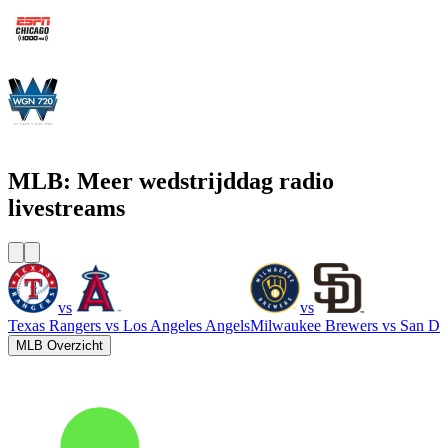
WMVP - ESPN 1000 AM
WGN - Radio 720 AM Chicago's News and Talk and Sports
MLB: Meer wedstrijddag radio
livestreams
vs
vs
Texas Rangers
vs
Los Angeles Angels
Milwaukee Brewers
vs
San Di
MLB Overzicht