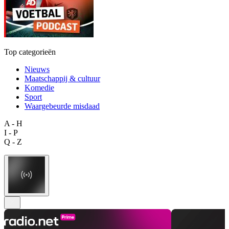
Top categorieën
Nieuws
Maatschappij & cultuur
Komedie
Sport
Waargebeurde misdaad
A - H
I - P
Q - Z