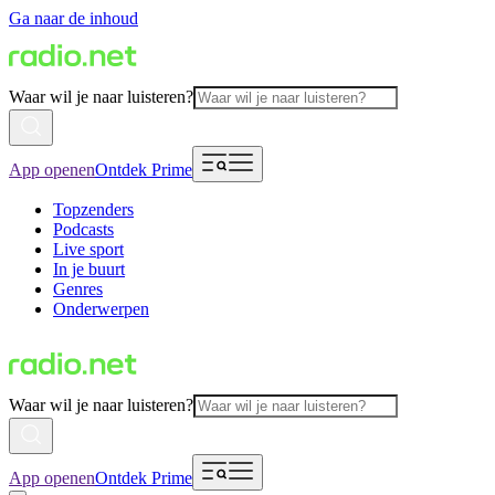
Ga naar de inhoud
Waar wil je naar luisteren?
App openen
Ontdek Prime
Topzenders
Podcasts
Live sport
In je buurt
Genres
Onderwerpen
Waar wil je naar luisteren?
App openen
Ontdek Prime