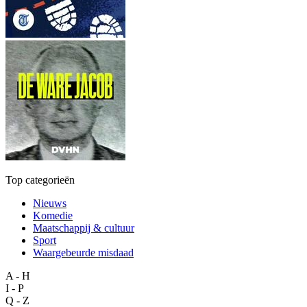
Top categorieën
Nieuws
Komedie
Maatschappij & cultuur
Sport
Waargebeurde misdaad
A - H
I - P
Q - Z