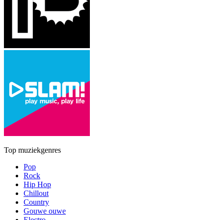
Top muziekgenres
Pop
Rock
Hip Hop
Chillout
Country
Gouwe ouwe
Electro