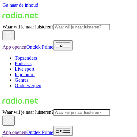
Ga naar de inhoud
Waar wil je naar luisteren?
App openen
Ontdek Prime
Topzenders
Podcasts
Live sport
In je buurt
Genres
Onderwerpen
Waar wil je naar luisteren?
App openen
Ontdek Prime