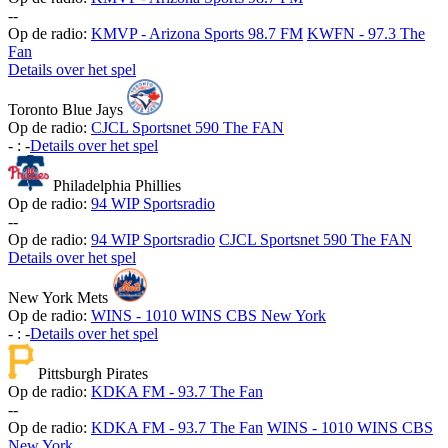
-
-
Op de radio:
KMVP - Arizona Sports 98.7 FM
KWFN - 97.3 The
Fan
Details over het spel
Toronto Blue Jays
Op de radio:
CJCL Sportsnet 590 The FAN
-
:
-
Details over het spel
Philadelphia Phillies
Op de radio:
94 WIP Sportsradio
-
-
Op de radio:
94 WIP Sportsradio
CJCL Sportsnet 590 The FAN
Details over het spel
New York Mets
Op de radio:
WINS - 1010 WINS CBS New York
-
:
-
Details over het spel
Pittsburgh Pirates
Op de radio:
KDKA FM - 93.7 The Fan
-
-
Op de radio:
KDKA FM - 93.7 The Fan
WINS - 1010 WINS CBS
New York