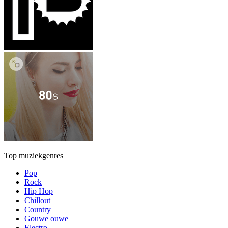
Top muziekgenres
Pop
Rock
Hip Hop
Chillout
Country
Gouwe ouwe
Electro