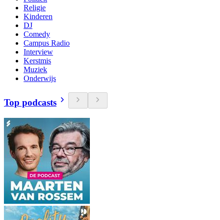
Religie
Kinderen
DJ
Comedy
Campus Radio
Interview
Kerstmis
Muziek
Onderwijs
Top podcasts