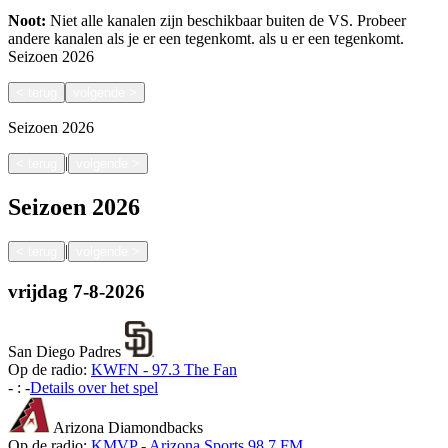
Noot:
Niet alle kanalen zijn beschikbaar buiten de VS. Probeer
andere kanalen als je er een tegenkomt.
als u er een tegenkomt.
Seizoen
2026
<
terug
volgende
>
Seizoen
2026
|
<
terug
volgende
>
Seizoen
2026
|
<
terug
volgende
>
vrijdag
7-8-2026
San Diego Padres
Op de radio:
KWFN - 97.3 The Fan
-
:
-
Details over het spel
Arizona Diamondbacks
Op de radio:
KMVP - Arizona Sports 98.7 FM