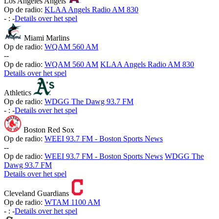
Los Angeles Angels
Op de radio:
KLAA Angels Radio AM 830
-
:
-
Details over het spel
Miami Marlins
Op de radio:
WQAM 560 AM
-
-
Op de radio:
WQAM 560 AM
KLAA Angels Radio AM 830
Details over het spel
Athletics
Op de radio:
WDGG The Dawg 93.7 FM
-
:
-
Details over het spel
Boston Red Sox
Op de radio:
WEEI 93.7 FM - Boston Sports News
-
-
Op de radio:
WEEI 93.7 FM - Boston Sports News
WDGG The
Dawg 93.7 FM
Details over het spel
Cleveland Guardians
Op de radio:
WTAM 1100 AM
-
:
-
Details over het spel