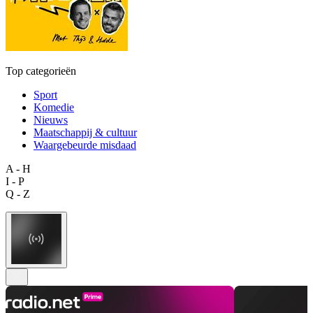
Top categorieën
Sport
Komedie
Nieuws
Maatschappij & cultuur
Waargebeurde misdaad
A - H
I - P
Q - Z