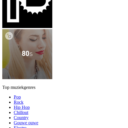
Top muziekgenres
Pop
Rock
Hip Hop
Chillout
Country
Gouwe ouwe
Electro