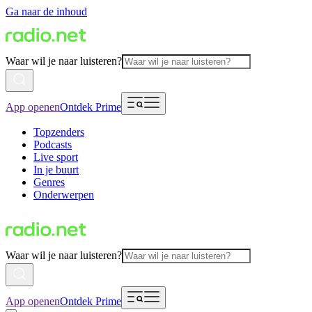
Ga naar de inhoud
Waar wil je naar luisteren?
App openen
Ontdek Prime
Topzenders
Podcasts
Live sport
In je buurt
Genres
Onderwerpen
Waar wil je naar luisteren?
App openen
Ontdek Prime