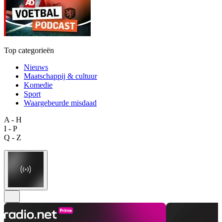
Top categorieën
Nieuws
Maatschappij & cultuur
Komedie
Sport
Waargebeurde misdaad
A - H
I - P
Q - Z