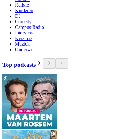
Religie
Kinderen
DJ
Comedy
Campus Radio
Interview
Kerstmis
Muziek
Onderwijs
Top podcasts