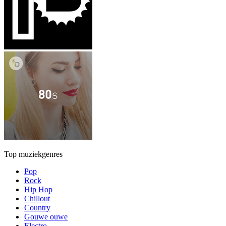
Top muziekgenres
Pop
Rock
Hip Hop
Chillout
Country
Gouwe ouwe
Electro