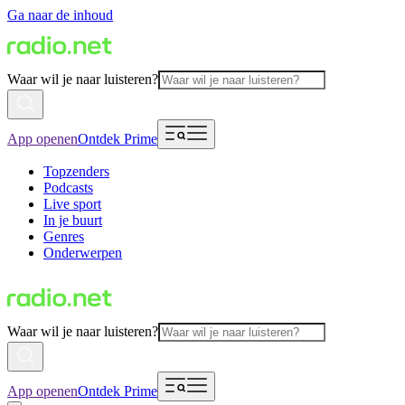
Ga naar de inhoud
Waar wil je naar luisteren?
App openen
Ontdek Prime
Topzenders
Podcasts
Live sport
In je buurt
Genres
Onderwerpen
Waar wil je naar luisteren?
App openen
Ontdek Prime