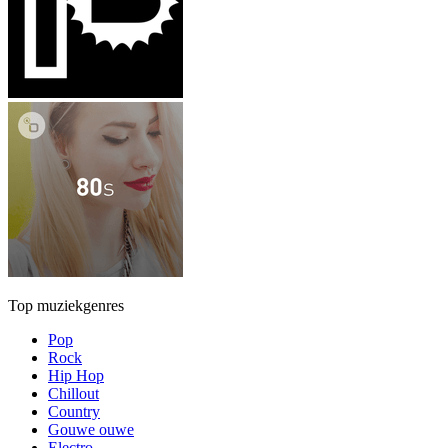
Top muziekgenres
Pop
Rock
Hip Hop
Chillout
Country
Gouwe ouwe
Electro