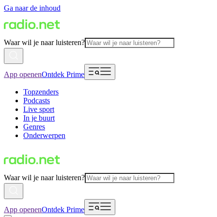
Ga naar de inhoud
Waar wil je naar luisteren?
App openen
Ontdek Prime
Topzenders
Podcasts
Live sport
In je buurt
Genres
Onderwerpen
Waar wil je naar luisteren?
App openen
Ontdek Prime