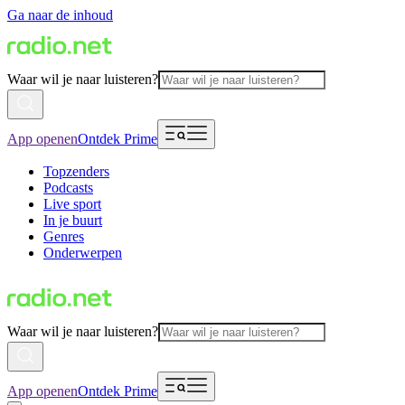
Ga naar de inhoud
Waar wil je naar luisteren?
App openen
Ontdek Prime
Topzenders
Podcasts
Live sport
In je buurt
Genres
Onderwerpen
Waar wil je naar luisteren?
App openen
Ontdek Prime