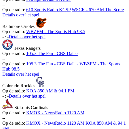
-
-
Op de radio:
610 Sports Radio KCSP
WSCR - 670 AM The Score
Details over het spel
Baltimore Orioles
Op de radio:
WBZFM - The Sports Hub 98.5
-
:
-
Details over het spel
Texas Rangers
Op de radio:
105.3 The Fan - CBS Dallas
-
-
Op de radio:
105.3 The Fan - CBS Dallas
WBZFM - The Sports
Hub 98.5
Details over het spel
Colorado Rockies
Op de radio:
KOA 850 AM & 94.1 FM
-
:
-
Details over het spel
St.Louis Cardinals
Op de radio:
KMOX - NewsRadio 1120 AM
-
-
Op de radio:
KMOX - NewsRadio 1120 AM
KOA 850 AM & 94.1
FM