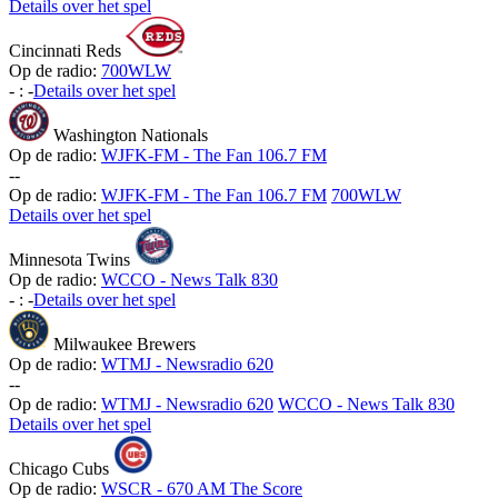
Details over het spel
Cincinnati Reds
Op de radio:
700WLW
-
:
-
Details over het spel
Washington Nationals
Op de radio:
WJFK-FM - The Fan 106.7 FM
-
-
Op de radio:
WJFK-FM - The Fan 106.7 FM
700WLW
Details over het spel
Minnesota Twins
Op de radio:
WCCO - News Talk 830
-
:
-
Details over het spel
Milwaukee Brewers
Op de radio:
WTMJ - Newsradio 620
-
-
Op de radio:
WTMJ - Newsradio 620
WCCO - News Talk 830
Details over het spel
Chicago Cubs
Op de radio:
WSCR - 670 AM The Score