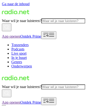
Ga naar de inhoud
Waar wil je naar luisteren?
App openen
Ontdek Prime
Topzenders
Podcasts
Live sport
In je buurt
Genres
Onderwerpen
Waar wil je naar luisteren?
App openen
Ontdek Prime