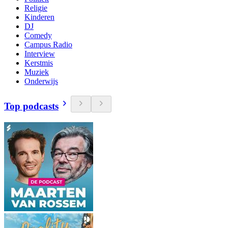
Religie
Kinderen
DJ
Comedy
Campus Radio
Interview
Kerstmis
Muziek
Onderwijs
Top podcasts