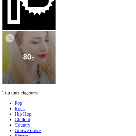
Top muziekgenres
Pop
Rock
Hip Hop
Chillout
Country
Gouwe ouwe
Electro