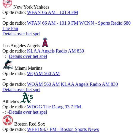
New York Yankees
Op de radio:
WFAN 66 AM - 101.9 FM
-
-
Op de radio:
WFAN 66 AM - 101.9 FM
WCNN - Sports Radio 680
The Fan
Details over het spel
Los Angeles Angels
Op de radio:
KLAA Angels Radio AM 830
-
:
-
Details over het spel
Miami Marlins
Op de radio:
WQAM 560 AM
-
-
Op de radio:
WQAM 560 AM
KLAA Angels Radio AM 830
Details over het spel
Athletics
Op de radio:
WDGG The Dawg 93.7 FM
-
:
-
Details over het spel
Boston Red Sox
Op de radio:
WEEI 93.7 FM - Boston Sports News