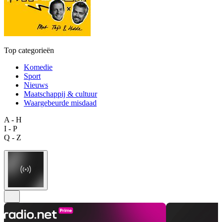
Top categorieën
Komedie
Sport
Nieuws
Maatschappij & cultuur
Waargebeurde misdaad
A - H
I - P
Q - Z