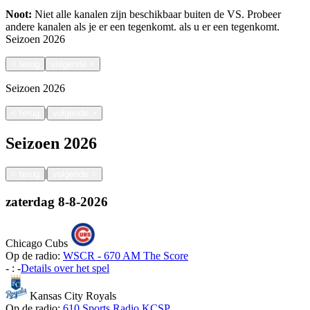
Noot:
Niet alle kanalen zijn beschikbaar buiten de VS. Probeer
andere kanalen als je er een tegenkomt.
als u er een tegenkomt.
Seizoen
2026
<
terug
volgende
>
Seizoen
2026
|
<
terug
volgende
>
Seizoen
2026
|
<
terug
volgende
>
zaterdag
8-8-2026
Chicago Cubs
Op de radio:
WSCR - 670 AM The Score
-
:
-
Details over het spel
Kansas City Royals
Op de radio:
610 Sports Radio KCSP