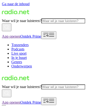
Ga naar de inhoud
Waar wil je naar luisteren?
App openen
Ontdek Prime
Topzenders
Podcasts
Live sport
In je buurt
Genres
Onderwerpen
Waar wil je naar luisteren?
App openen
Ontdek Prime