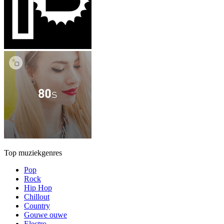
Top muziekgenres
Pop
Rock
Hip Hop
Chillout
Country
Gouwe ouwe
Electro