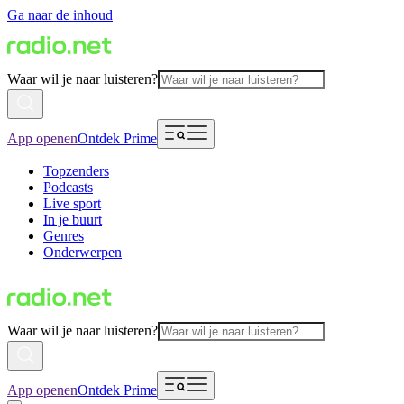
Ga naar de inhoud
Waar wil je naar luisteren?
App openen
Ontdek Prime
Topzenders
Podcasts
Live sport
In je buurt
Genres
Onderwerpen
Waar wil je naar luisteren?
App openen
Ontdek Prime