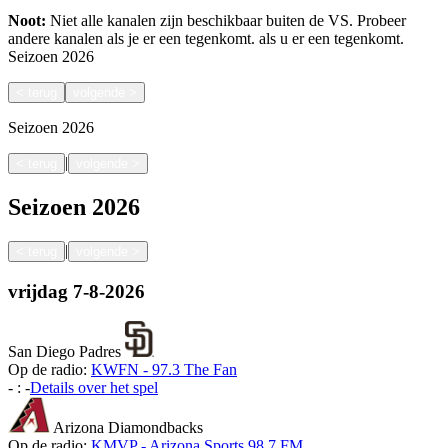
Noot:
Niet alle kanalen zijn beschikbaar buiten de VS. Probeer
andere kanalen als je er een tegenkomt.
als u er een tegenkomt.
Seizoen
2026
<
terug
volgende
>
Seizoen
2026
|
<
terug
volgende
>
Seizoen
2026
|
<
terug
volgende
>
vrijdag
7-8-2026
San Diego Padres
Op de radio:
KWFN - 97.3 The Fan
-
:
-
Details over het spel
Arizona Diamondbacks
Op de radio:
KMVP - Arizona Sports 98.7 FM