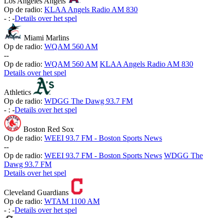
Los Angeles Angels
Op de radio:
KLAA Angels Radio AM 830
-
:
-
Details over het spel
Miami Marlins
Op de radio:
WQAM 560 AM
-
-
Op de radio:
WQAM 560 AM
KLAA Angels Radio AM 830
Details over het spel
Athletics
Op de radio:
WDGG The Dawg 93.7 FM
-
:
-
Details over het spel
Boston Red Sox
Op de radio:
WEEI 93.7 FM - Boston Sports News
-
-
Op de radio:
WEEI 93.7 FM - Boston Sports News
WDGG The
Dawg 93.7 FM
Details over het spel
Cleveland Guardians
Op de radio:
WTAM 1100 AM
-
:
-
Details over het spel