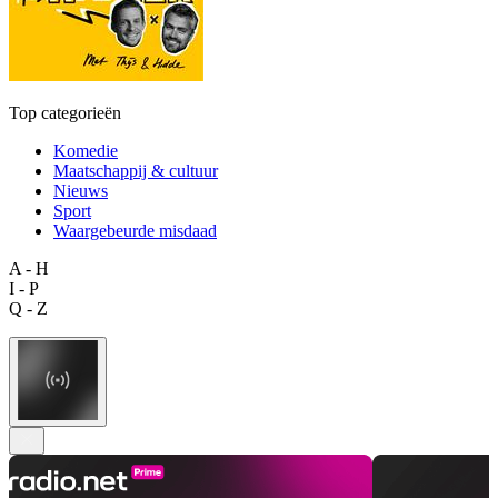
Top categorieën
Komedie
Maatschappij & cultuur
Nieuws
Sport
Waargebeurde misdaad
A - H
I - P
Q - Z