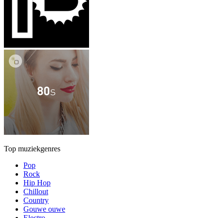
Top muziekgenres
Pop
Rock
Hip Hop
Chillout
Country
Gouwe ouwe
Electro