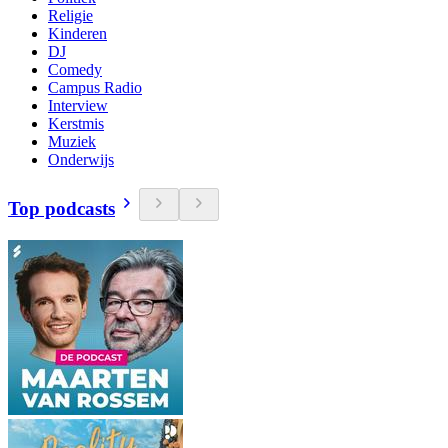
Religie
Kinderen
DJ
Comedy
Campus Radio
Interview
Kerstmis
Muziek
Onderwijs
Top podcasts