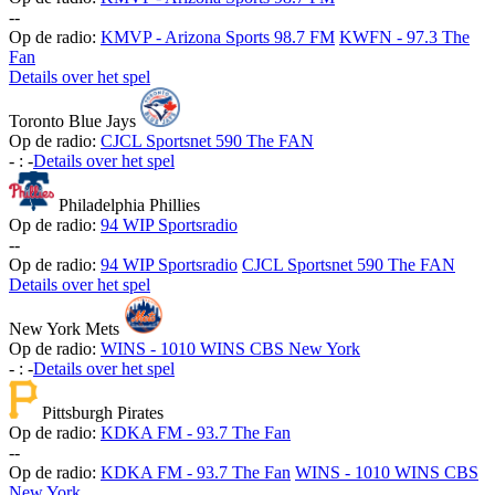
-
-
Op de radio:
KMVP - Arizona Sports 98.7 FM
KWFN - 97.3 The
Fan
Details over het spel
Toronto Blue Jays
Op de radio:
CJCL Sportsnet 590 The FAN
-
:
-
Details over het spel
Philadelphia Phillies
Op de radio:
94 WIP Sportsradio
-
-
Op de radio:
94 WIP Sportsradio
CJCL Sportsnet 590 The FAN
Details over het spel
New York Mets
Op de radio:
WINS - 1010 WINS CBS New York
-
:
-
Details over het spel
Pittsburgh Pirates
Op de radio:
KDKA FM - 93.7 The Fan
-
-
Op de radio:
KDKA FM - 93.7 The Fan
WINS - 1010 WINS CBS
New York