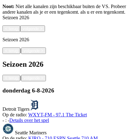
Noot:
Niet alle kanalen zijn beschikbaar buiten de VS. Probeer
andere kanalen als je er een tegenkomt.
als u er een tegenkomt.
Seizoen
2026
<
terug
volgende
>
Seizoen
2026
|
<
terug
volgende
>
Seizoen
2026
|
<
terug
volgende
>
donderdag
6-8-2026
Detroit Tigers
Op de radio:
WXYT-FM - 97.1 The Ticket
-
:
-
Details over het spel
Seattle Mariners
Op de radio:
KIRO - 710 ESPN Seattle 710 AM