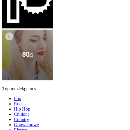
Top muziekgenres
Pop
Rock
Hip Hop
Chillout
Country
Gouwe ouwe
Electro