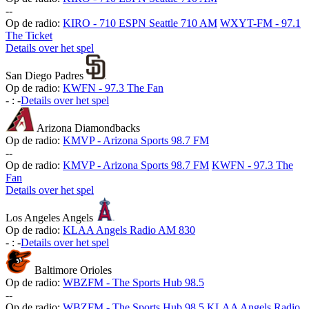
-
-
Op de radio:
KIRO - 710 ESPN Seattle 710 AM
WXYT-FM - 97.1
The Ticket
Details over het spel
San Diego Padres
Op de radio:
KWFN - 97.3 The Fan
-
:
-
Details over het spel
Arizona Diamondbacks
Op de radio:
KMVP - Arizona Sports 98.7 FM
-
-
Op de radio:
KMVP - Arizona Sports 98.7 FM
KWFN - 97.3 The
Fan
Details over het spel
Los Angeles Angels
Op de radio:
KLAA Angels Radio AM 830
-
:
-
Details over het spel
Baltimore Orioles
Op de radio:
WBZFM - The Sports Hub 98.5
-
-
Op de radio:
WBZFM - The Sports Hub 98.5
KLAA Angels Radio