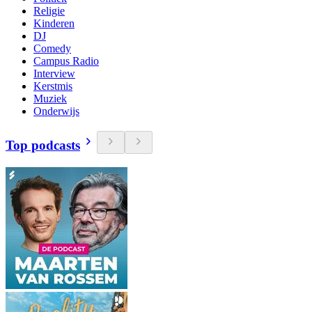
Religie
Kinderen
DJ
Comedy
Campus Radio
Interview
Kerstmis
Muziek
Onderwijs
Top podcasts