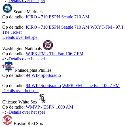
-
:
-
Details over het spel
Seattle Mariners
Op de radio:
KIRO - 710 ESPN Seattle 710 AM
-
-
Op de radio:
KIRO - 710 ESPN Seattle 710 AM
WXYT-FM - 97.1
The Ticket
Details over het spel
Washington Nationals
Op de radio:
WJFK-FM - The Fan 106.7 FM
-
:
-
Details over het spel
Philadelphia Phillies
Op de radio:
94 WIP Sportsradio
-
-
Op de radio:
94 WIP Sportsradio
WJFK-FM - The Fan 106.7 FM
Details over het spel
Chicago White Sox
Op de radio:
WMVP - ESPN 1000 AM
-
:
-
Details over het spel
Boston Red Sox