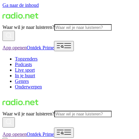
Ga naar de inhoud
Waar wil je naar luisteren?
App openen
Ontdek Prime
Topzenders
Podcasts
Live sport
In je buurt
Genres
Onderwerpen
Waar wil je naar luisteren?
App openen
Ontdek Prime