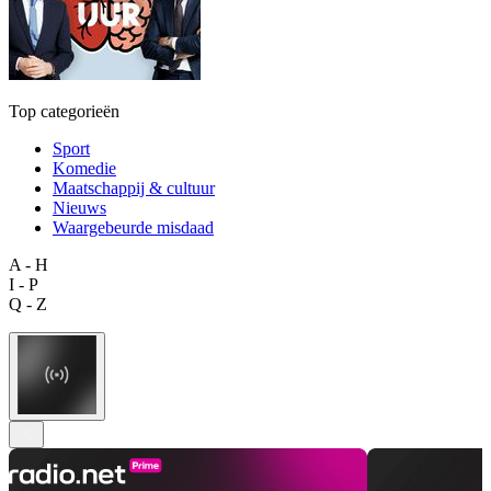
Top categorieën
Sport
Komedie
Maatschappij & cultuur
Nieuws
Waargebeurde misdaad
A - H
I - P
Q - Z