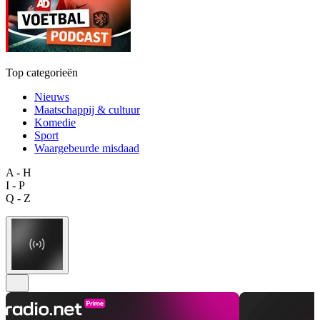
Top categorieën
Nieuws
Maatschappij & cultuur
Komedie
Sport
Waargebeurde misdaad
A - H
I - P
Q - Z