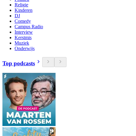
Religie
Kinderen
DJ
Comedy
Campus Radio
Interview
Kerstmis
Muziek
Onderwijs
Top podcasts