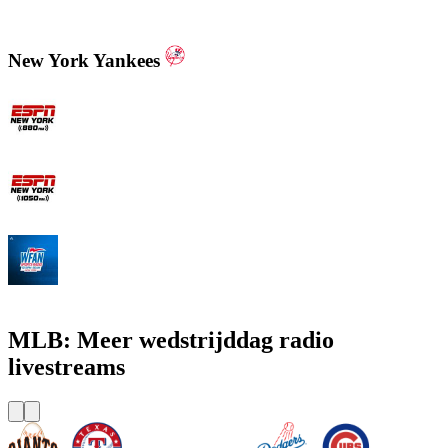
WXOS ESPN 101.1 FM
New York Yankees
ESPN New York 880 AM
ESPN New York 1050 AM
WFAN 66 AM - 101.9 FM
MLB: Meer wedstrijddag radio
livestreams