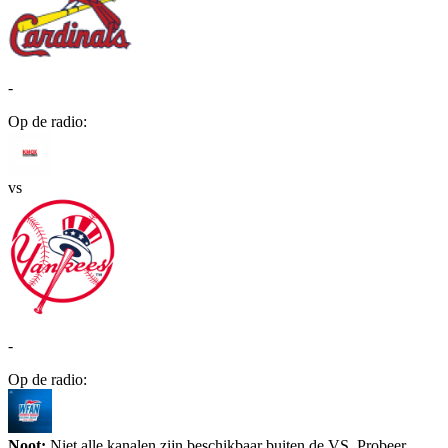
-
Op de radio:
vs
-
Op de radio:
Noot:
Niet alle kanalen zijn beschikbaar buiten de VS. Probeer