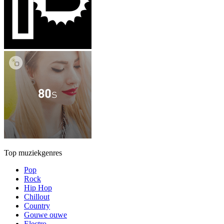
Top muziekgenres
Pop
Rock
Hip Hop
Chillout
Country
Gouwe ouwe
Electro