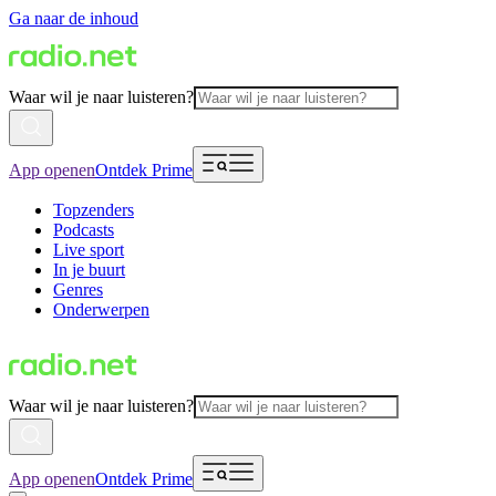
Ga naar de inhoud
Waar wil je naar luisteren?
App openen
Ontdek Prime
Topzenders
Podcasts
Live sport
In je buurt
Genres
Onderwerpen
Waar wil je naar luisteren?
App openen
Ontdek Prime