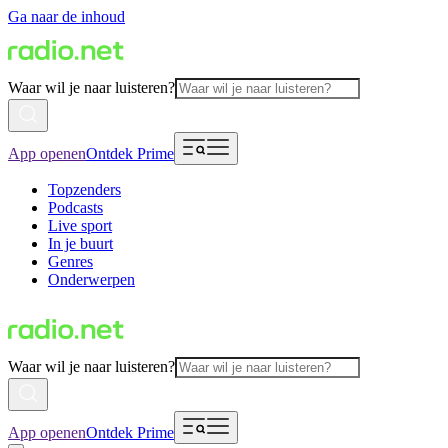
Ga naar de inhoud
Waar wil je naar luisteren?
App openen
Ontdek Prime
Topzenders
Podcasts
Live sport
In je buurt
Genres
Onderwerpen
Waar wil je naar luisteren?
App openen
Ontdek Prime