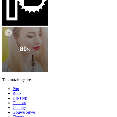
Top muziekgenres
Pop
Rock
Hip Hop
Chillout
Country
Gouwe ouwe
Electro