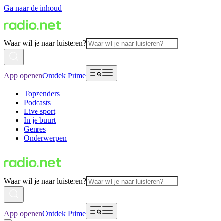
Ga naar de inhoud
Waar wil je naar luisteren?
App openen
Ontdek Prime
Topzenders
Podcasts
Live sport
In je buurt
Genres
Onderwerpen
Waar wil je naar luisteren?
App openen
Ontdek Prime