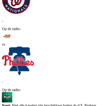
-
Op de radio:
vs
-
Op de radio:
Noot:
Niet alle kanalen zijn beschikbaar buiten de VS. Probeer