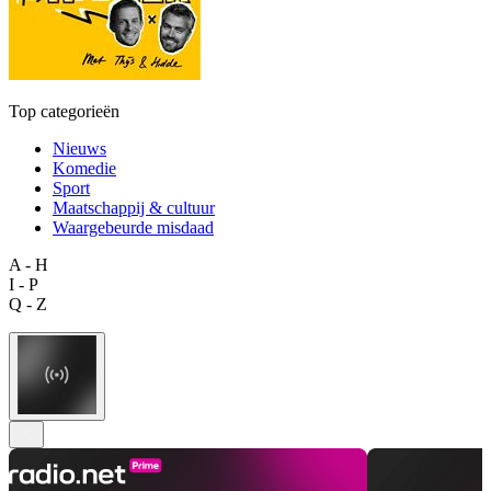
Top categorieën
Nieuws
Komedie
Sport
Maatschappij & cultuur
Waargebeurde misdaad
A - H
I - P
Q - Z