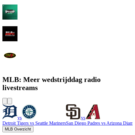
94 WIP Sportsradio
97.3 ESPN
WEMG La Mega 105.7 FM
MLB: Meer wedstrijddag radio
livestreams
vs
vs
Detroit Tigers
vs
Seattle Mariners
San Diego Padres
vs
Arizona Diam
MLB Overzicht