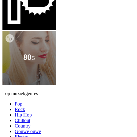
Top muziekgenres
Pop
Rock
Hip Hop
Chillout
Country
Gouwe ouwe
Electro