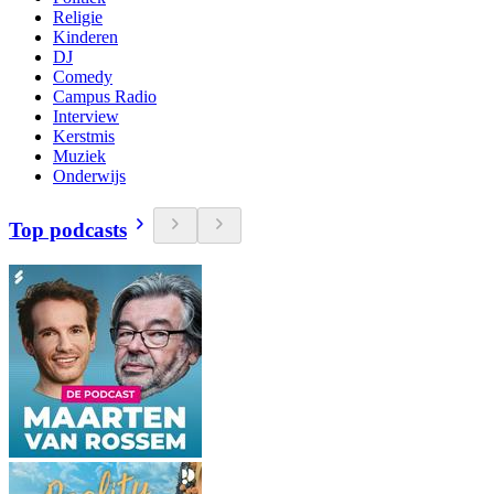
Religie
Kinderen
DJ
Comedy
Campus Radio
Interview
Kerstmis
Muziek
Onderwijs
Top podcasts