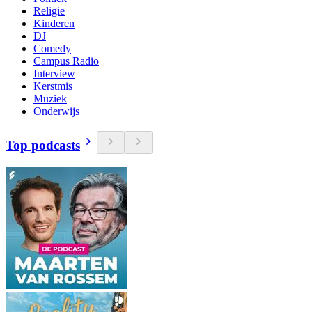
Religie
Kinderen
DJ
Comedy
Campus Radio
Interview
Kerstmis
Muziek
Onderwijs
Top podcasts