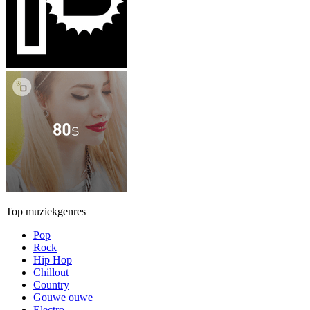
Top muziekgenres
Pop
Rock
Hip Hop
Chillout
Country
Gouwe ouwe
Electro