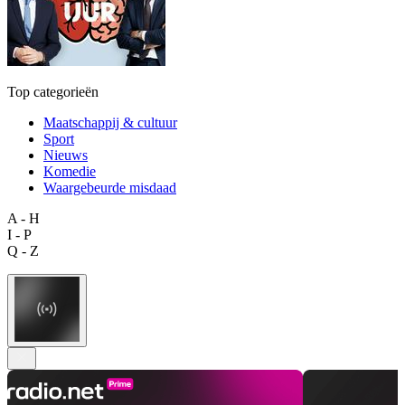
Top categorieën
Maatschappij & cultuur
Sport
Nieuws
Komedie
Waargebeurde misdaad
A - H
I - P
Q - Z