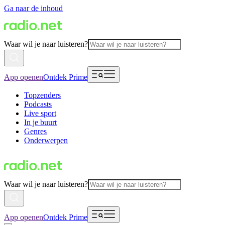
Ga naar de inhoud
Waar wil je naar luisteren?
App openen
Ontdek Prime
Topzenders
Podcasts
Live sport
In je buurt
Genres
Onderwerpen
Waar wil je naar luisteren?
App openen
Ontdek Prime