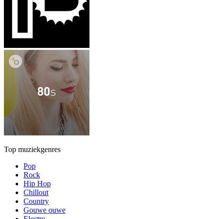
Top muziekgenres
Pop
Rock
Hip Hop
Chillout
Country
Gouwe ouwe
Electro