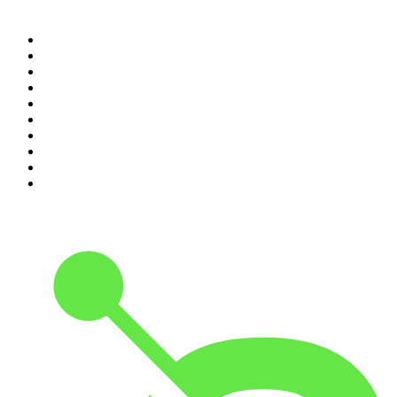
Top 100 podcasts in
Nederland
1
.
Maarten van Rossem &amp; Tom Jessen
2
.
Reality Check - B&B Vol Liefde
3
.
HNM de podcast
4
.
RADIO BOOS
5
.
Amerika in 15 minuten
6
.
Scientias Podcast
7
.
De Jortcast
8
.
AD Voetbal podcast
9
.
De Derde Helft
10
.
In De Waaier