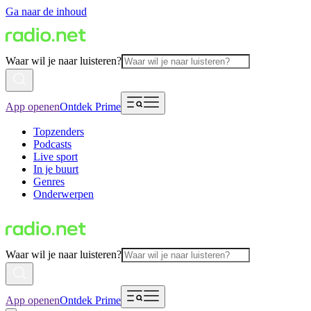
Ga naar de inhoud
Waar wil je naar luisteren?
App openen
Ontdek Prime
Topzenders
Podcasts
Live sport
In je buurt
Genres
Onderwerpen
Waar wil je naar luisteren?
App openen
Ontdek Prime