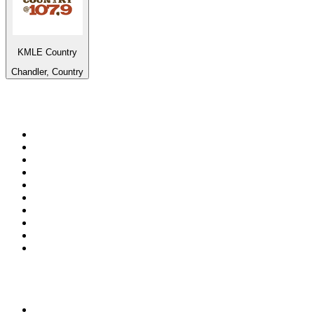
KMLE Country
Chandler, Country
De top 100 op
radio.net
1
.
538 NL
2
.
100% Helene Fischer - von SchlagerPlanet
3
.
Joe Nederland
4
.
Fip : Rock
5
.
NPO Radio 1
6
.
Radio Bollerwagen
7
.
Frisky Radio
8
.
Radio Veronica
9
.
I LOVE HARDSTYLE
10
.
80ER
Top 100 podcasts in
Nederland
1
.
Maarten van Rossem &amp; Tom Jessen