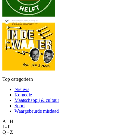
Top categorieën
Nieuws
Komedie
Maatschappij & cultuur
Sport
Waargebeurde misdaad
A - H
I - P
Q - Z