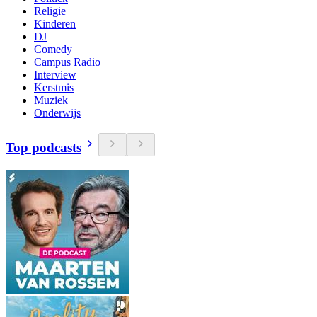
Religie
Kinderen
DJ
Comedy
Campus Radio
Interview
Kerstmis
Muziek
Onderwijs
Top podcasts