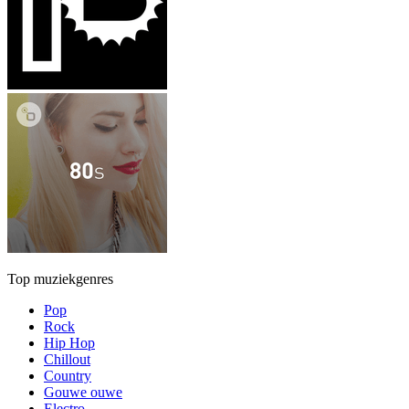
Top muziekgenres
Pop
Rock
Hip Hop
Chillout
Country
Gouwe ouwe
Electro