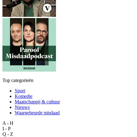
Top categorieën
Sport
Komedie
Maatschappij & cultuur
Nieuws
Waargebeurde misdaad
A - H
I - P
Q - Z