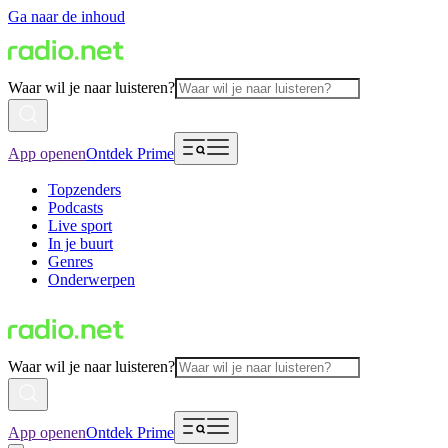
Ga naar de inhoud
Waar wil je naar luisteren?
App openen
Ontdek Prime
Topzenders
Podcasts
Live sport
In je buurt
Genres
Onderwerpen
Waar wil je naar luisteren?
App openen
Ontdek Prime