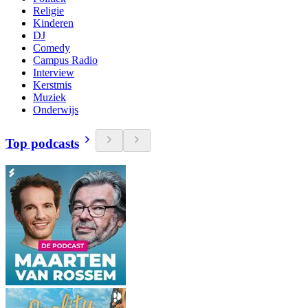
Religie
Kinderen
DJ
Comedy
Campus Radio
Interview
Kerstmis
Muziek
Onderwijs
Top podcasts