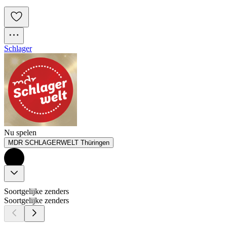
Schlager
Nu spelen
MDR SCHLAGERWELT Thüringen
Soortgelijke zenders
Soortgelijke zenders