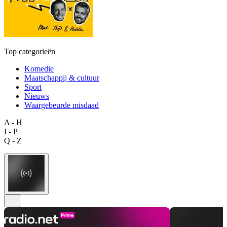
Top categorieën
Komedie
Maatschappij & cultuur
Sport
Nieuws
Waargebeurde misdaad
A - H
I - P
Q - Z