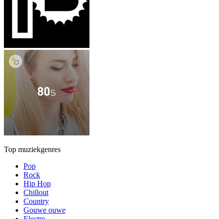
Top muziekgenres
Pop
Rock
Hip Hop
Chillout
Country
Gouwe ouwe
Electro