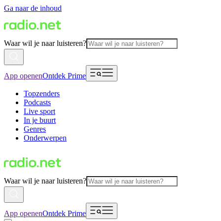
Ga naar de inhoud
Waar wil je naar luisteren?
App openen
Ontdek Prime
Topzenders
Podcasts
Live sport
In je buurt
Genres
Onderwerpen
Waar wil je naar luisteren?
App openen
Ontdek Prime