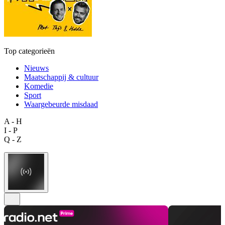
Top categorieën
Nieuws
Maatschappij & cultuur
Komedie
Sport
Waargebeurde misdaad
A - H
I - P
Q - Z