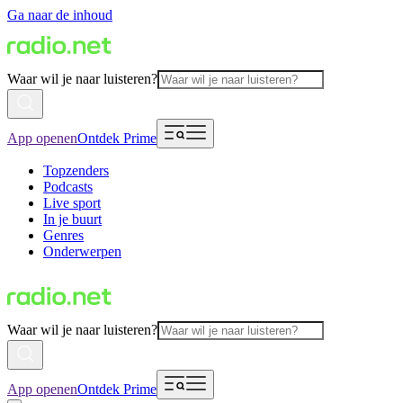
Ga naar de inhoud
Waar wil je naar luisteren?
App openen
Ontdek Prime
Topzenders
Podcasts
Live sport
In je buurt
Genres
Onderwerpen
Waar wil je naar luisteren?
App openen
Ontdek Prime