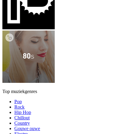
Top muziekgenres
Pop
Rock
Hip Hop
Chillout
Country
Gouwe ouwe
Electro