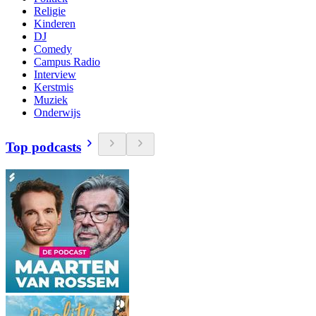
Religie
Kinderen
DJ
Comedy
Campus Radio
Interview
Kerstmis
Muziek
Onderwijs
Top podcasts