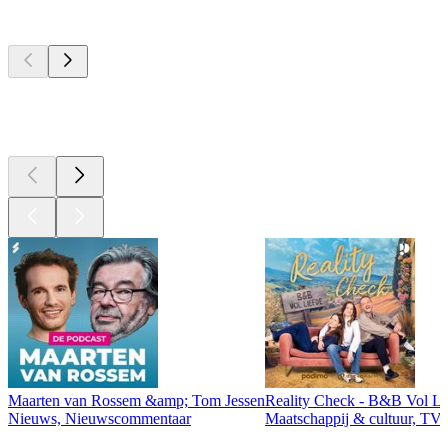
Top
podcasts
Top
podcasts
Top
podcasts
Maarten van Rossem &amp; Tom Jessen
Reality Check - B&B Vol Li
Nieuws, Nieuwscommentaar
Maatschappij & cultuur, TV 