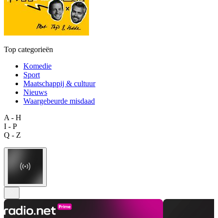
Top categorieën
Komedie
Sport
Maatschappij & cultuur
Nieuws
Waargebeurde misdaad
A - H
I - P
Q - Z