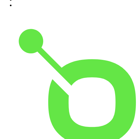
10
.
In De Waaier