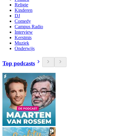
Religie
Kinderen
DJ
Comedy
Campus Radio
Interview
Kerstmis
Muziek
Onderwijs
Top podcasts