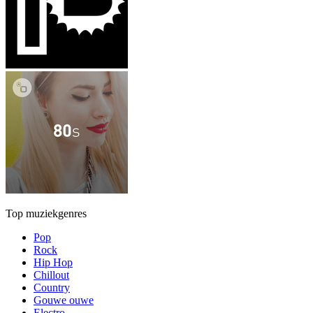
Top muziekgenres
Pop
Rock
Hip Hop
Chillout
Country
Gouwe ouwe
Electro