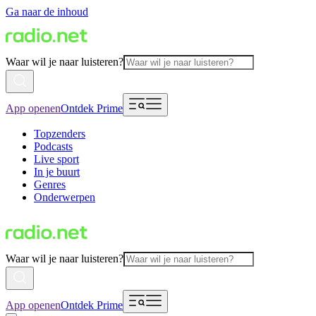
Ga naar de inhoud
Waar wil je naar luisteren?
App openen
Ontdek Prime
Topzenders
Podcasts
Live sport
In je buurt
Genres
Onderwerpen
Waar wil je naar luisteren?
App openen
Ontdek Prime