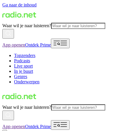
Ga naar de inhoud
Waar wil je naar luisteren?
App openen
Ontdek Prime
Topzenders
Podcasts
Live sport
In je buurt
Genres
Onderwerpen
Waar wil je naar luisteren?
App openen
Ontdek Prime