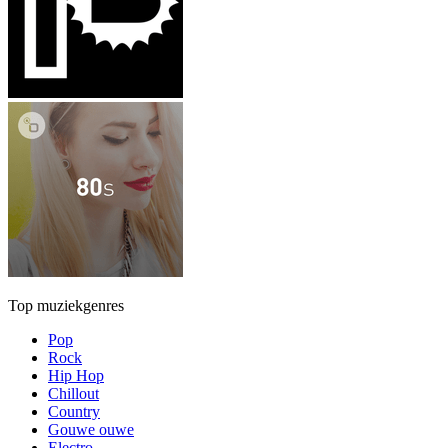
Top muziekgenres
Pop
Rock
Hip Hop
Chillout
Country
Gouwe ouwe
Electro