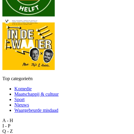
Top categorieën
Komedie
Maatschappij & cultuur
Sport
Nieuws
Waargebeurde misdaad
A - H
I - P
Q - Z