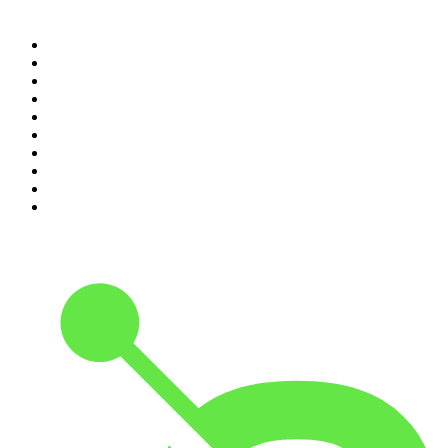
Top 100 podcasts in
Nederland
1
.
Maarten van Rossem &amp; Tom Jessen
2
.
Reality Check - B&B Vol Liefde
3
.
HNM de podcast
4
.
RADIO BOOS
5
.
Amerika in 15 minuten
6
.
Scientias Podcast
7
.
De Jortcast
8
.
AD Voetbal podcast
9
.
De Derde Helft
10
.
In De Waaier