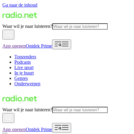
Ga naar de inhoud
Waar wil je naar luisteren?
App openen
Ontdek Prime
Topzenders
Podcasts
Live sport
In je buurt
Genres
Onderwerpen
Waar wil je naar luisteren?
App openen
Ontdek Prime