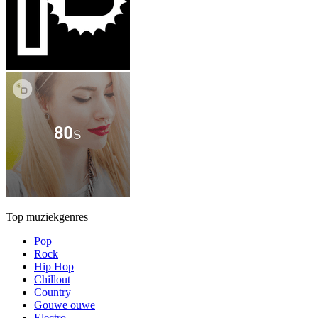
Top muziekgenres
Pop
Rock
Hip Hop
Chillout
Country
Gouwe ouwe
Electro