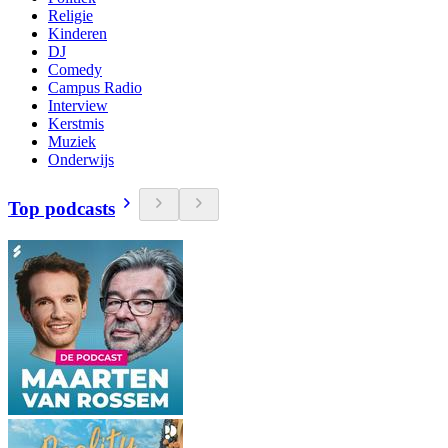
Religie
Kinderen
DJ
Comedy
Campus Radio
Interview
Kerstmis
Muziek
Onderwijs
Top podcasts