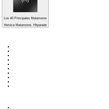
Los 40 Principales Matamoros
Heroica Matamoros, Hitparade
De top 100 op
radio.net
1
.
538 NL
2
.
100% Helene Fischer - von SchlagerPlanet
3
.
Joe Nederland
4
.
Fip : Rock
5
.
NPO Radio 1
6
.
Radio Bollerwagen
7
.
Frisky Radio
8
.
Radio Veronica
9
.
I LOVE HARDSTYLE
10
.
80ER
Top 100 podcasts in
Nederland
1
.
Maarten van Rossem &amp; Tom Jessen