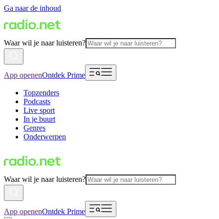
Ga naar de inhoud
Waar wil je naar luisteren?
App openen
Ontdek Prime
Topzenders
Podcasts
Live sport
In je buurt
Genres
Onderwerpen
Waar wil je naar luisteren?
App openen
Ontdek Prime