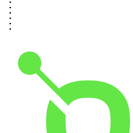
5
.
Scientias Podcast
6
.
Amerika in 15 minuten
7
.
De Jortcast
8
.
In De Waaier
9
.
Met Groenteman in de kast
10
.
Parool Misdaadpodcast