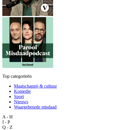
Top categorieën
Maatschappij & cultuur
Komedie
Sport
Nieuws
Waargebeurde misdaad
A - H
I - P
Q - Z