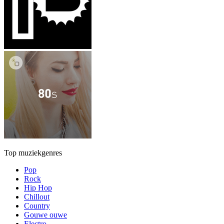
Top muziekgenres
Pop
Rock
Hip Hop
Chillout
Country
Gouwe ouwe
Electro