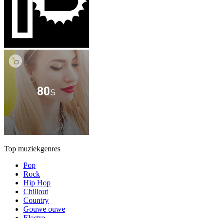
Top muziekgenres
Pop
Rock
Hip Hop
Chillout
Country
Gouwe ouwe
Electro