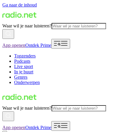
Ga naar de inhoud
Waar wil je naar luisteren?
App openen
Ontdek Prime
Topzenders
Podcasts
Live sport
In je buurt
Genres
Onderwerpen
Waar wil je naar luisteren?
App openen
Ontdek Prime