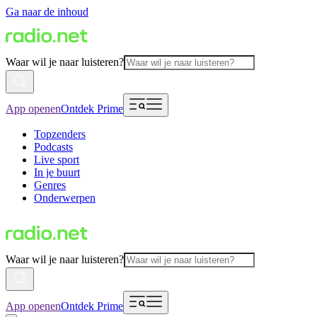
Ga naar de inhoud
Waar wil je naar luisteren?
App openen
Ontdek Prime
Topzenders
Podcasts
Live sport
In je buurt
Genres
Onderwerpen
Waar wil je naar luisteren?
App openen
Ontdek Prime