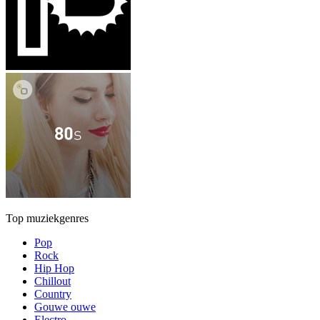
Top muziekgenres
Pop
Rock
Hip Hop
Chillout
Country
Gouwe ouwe
Electro