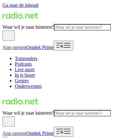
Ga naar de inhoud
Waar wil je naar luisteren?
App openen
Ontdek Prime
Topzenders
Podcasts
Live sport
In je buurt
Genres
Onderwerpen
Waar wil je naar luisteren?
App openen
Ontdek Prime