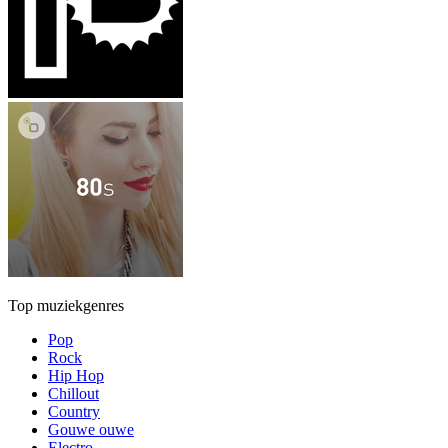
Top muziekgenres
Pop
Rock
Hip Hop
Chillout
Country
Gouwe ouwe
Electro