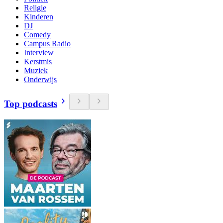
Religie
Kinderen
DJ
Comedy
Campus Radio
Interview
Kerstmis
Muziek
Onderwijs
Top podcasts