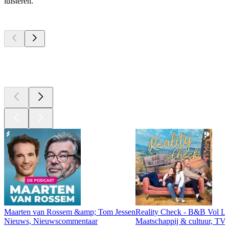
luisteren.
Top
podcasts
Top
podcasts
Top
podcasts
Maarten van Rossem &amp; Tom Jessen
Reality Check - B&B Vol Li
Nieuws, Nieuwscommentaar
Maatschappij & cultuur, TV 