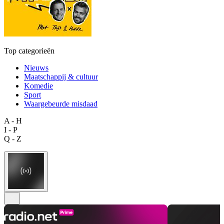
Top categorieën
Nieuws
Maatschappij & cultuur
Komedie
Sport
Waargebeurde misdaad
A - H
I - P
Q - Z