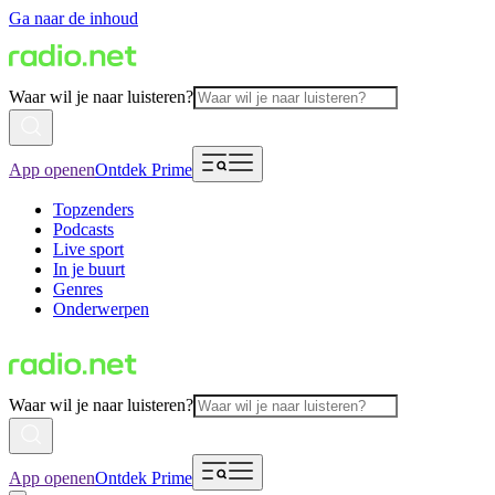
Ga naar de inhoud
Waar wil je naar luisteren?
App openen
Ontdek Prime
Topzenders
Podcasts
Live sport
In je buurt
Genres
Onderwerpen
Waar wil je naar luisteren?
App openen
Ontdek Prime