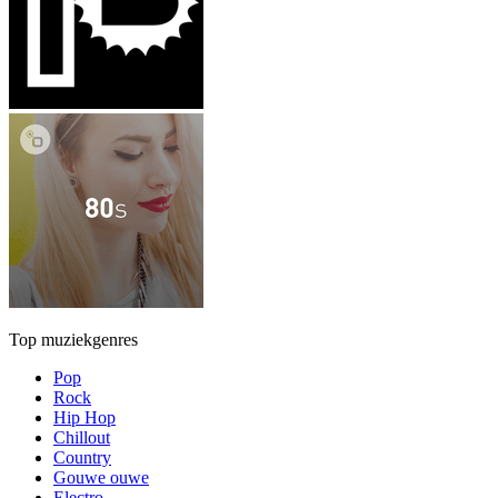
Top muziekgenres
Pop
Rock
Hip Hop
Chillout
Country
Gouwe ouwe
Electro