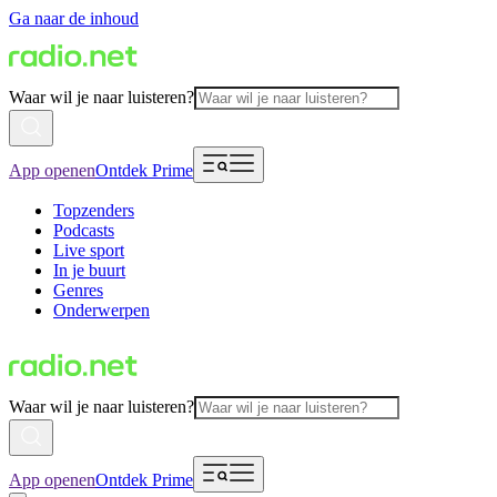
Ga naar de inhoud
Waar wil je naar luisteren?
App openen
Ontdek Prime
Topzenders
Podcasts
Live sport
In je buurt
Genres
Onderwerpen
Waar wil je naar luisteren?
App openen
Ontdek Prime