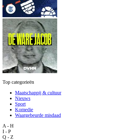
Top categorieën
Maatschappij & cultuur
Nieuws
Sport
Komedie
Waargebeurde misdaad
A - H
I - P
Q - Z