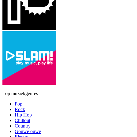
Top muziekgenres
Pop
Rock
Hip Hop
Chillout
Country
Gouwe ouwe
Electro