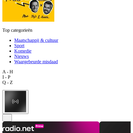
Top categorieën
Maatschappij & cultuur
Sport
Komedie
Nieuws
Waargebeurde misdaad
A - H
I - P
Q - Z