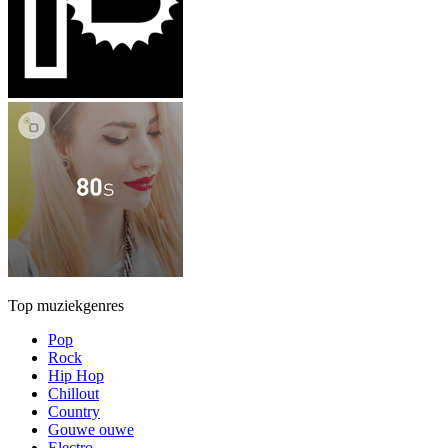
Top muziekgenres
Pop
Rock
Hip Hop
Chillout
Country
Gouwe ouwe
Electro