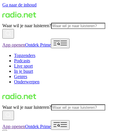
Ga naar de inhoud
Waar wil je naar luisteren?
App openen
Ontdek Prime
Topzenders
Podcasts
Live sport
In je buurt
Genres
Onderwerpen
Waar wil je naar luisteren?
App openen
Ontdek Prime