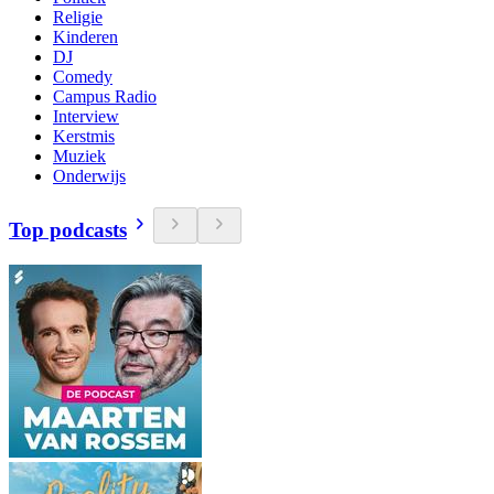
Religie
Kinderen
DJ
Comedy
Campus Radio
Interview
Kerstmis
Muziek
Onderwijs
Top podcasts