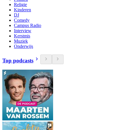
Religie
Kinderen
DJ
Comedy
Campus Radio
Interview
Kerstmis
Muziek
Onderwijs
Top podcasts