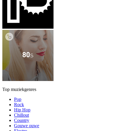
Top muziekgenres
Pop
Rock
Hip Hop
Chillout
Country
Gouwe ouwe
Electro