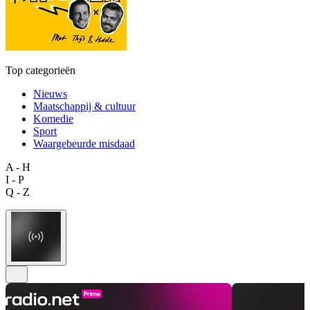
Top categorieën
Nieuws
Maatschappij & cultuur
Komedie
Sport
Waargebeurde misdaad
A - H
I - P
Q - Z