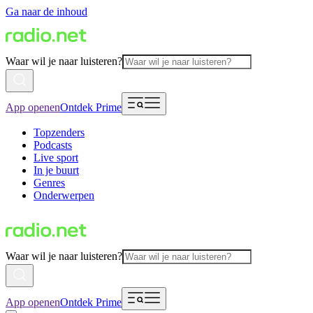
Ga naar de inhoud
Waar wil je naar luisteren?
App openen
Ontdek Prime
Topzenders
Podcasts
Live sport
In je buurt
Genres
Onderwerpen
Waar wil je naar luisteren?
App openen
Ontdek Prime