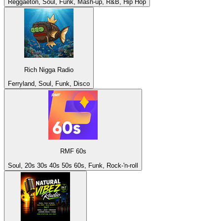
Reggaeton, Soul, Funk, Mash-up, R&B, Hip Hop
Rich Nigga Radio
Ferryland, Soul, Funk, Disco
RMF 60s
Soul, 20s 30s 40s 50s 60s, Funk, Rock-'n-roll