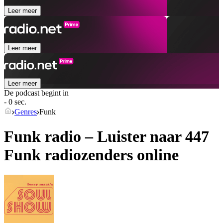
Leer meer
Leer meer
Leer meer
De podcast begint in
- 0 sec.
Genres
Funk
Funk radio – Luister naar 447
Funk
radiozenders online