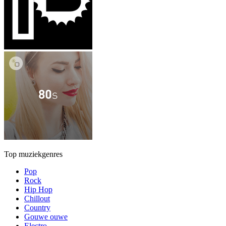
Top muziekgenres
Pop
Rock
Hip Hop
Chillout
Country
Gouwe ouwe
Electro