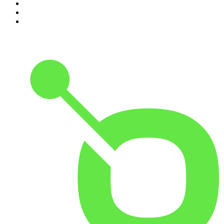
3
.
Happy Rave Radio (90s Happy Hardcore)
4
.
Schlager
5
.
NH Radio