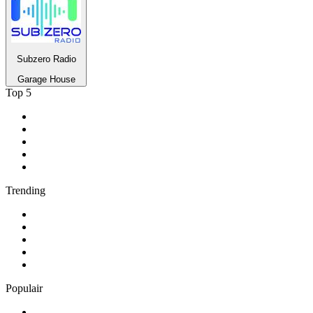
Subzero Radio
Garage House
Top 5
1
.
NPO Radio 1
2
.
Suc6 FM
3
.
Roots Legacy Radio
4
.
1.FM - Amsterdam Trance
5
.
Feel Good Radio
Trending
1
.
538 NL
2
.
ambient
3
.
Radio BeO
4
.
BÖHMISCH-MÄHRISCHE BLASMUSIK
5
.
GOA-CHANNEL-ONE
Populair
1
.
Radio Heimatmelodie