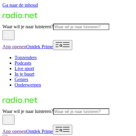
Ga naar de inhoud
Waar wil je naar luisteren?
App openen
Ontdek Prime
Topzenders
Podcasts
Live sport
In je buurt
Genres
Onderwerpen
Waar wil je naar luisteren?
App openen
Ontdek Prime