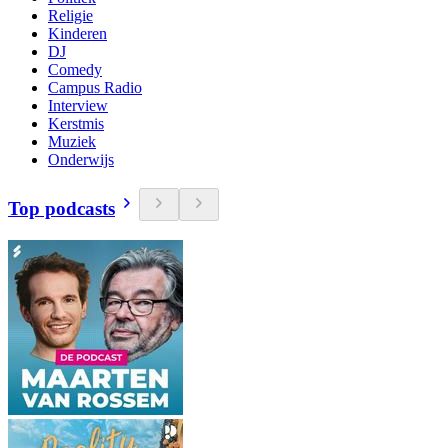
Religie
Kinderen
DJ
Comedy
Campus Radio
Interview
Kerstmis
Muziek
Onderwijs
Top podcasts