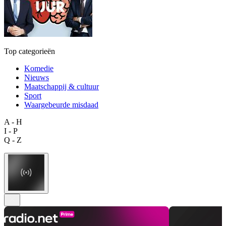
Top categorieën
Komedie
Nieuws
Maatschappij & cultuur
Sport
Waargebeurde misdaad
A - H
I - P
Q - Z