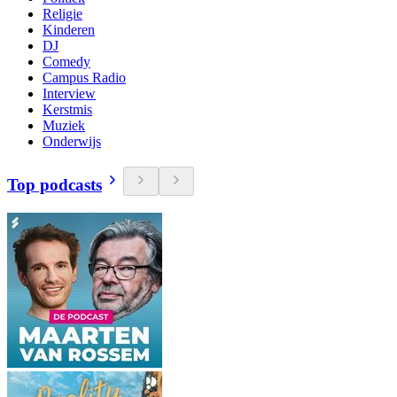
Religie
Kinderen
DJ
Comedy
Campus Radio
Interview
Kerstmis
Muziek
Onderwijs
Top podcasts