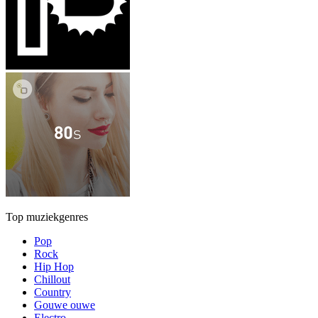
Top muziekgenres
Pop
Rock
Hip Hop
Chillout
Country
Gouwe ouwe
Electro