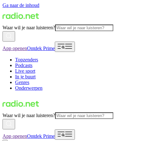
Ga naar de inhoud
Waar wil je naar luisteren?
App openen
Ontdek Prime
Topzenders
Podcasts
Live sport
In je buurt
Genres
Onderwerpen
Waar wil je naar luisteren?
App openen
Ontdek Prime