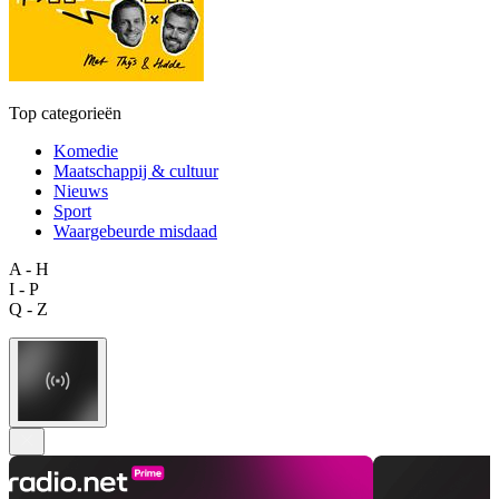
Top categorieën
Komedie
Maatschappij & cultuur
Nieuws
Sport
Waargebeurde misdaad
A - H
I - P
Q - Z