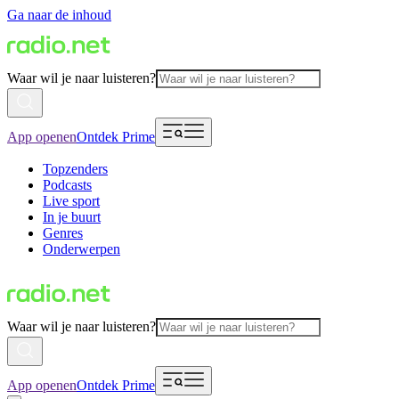
Ga naar de inhoud
Waar wil je naar luisteren?
App openen
Ontdek Prime
Topzenders
Podcasts
Live sport
In je buurt
Genres
Onderwerpen
Waar wil je naar luisteren?
App openen
Ontdek Prime