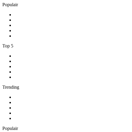
Populair
1
.
Radio Heimatmelodie
2
.
Antenne Niedersachsen
3
.
Happy Rave Radio (90s Happy Hardcore)
4
.
Schlager
5
.
NH Radio
Top 5
1
.
NPO Radio 1
2
.
Suc6 FM
3
.
Roots Legacy Radio
4
.
1.FM - Amsterdam Trance
5
.
Feel Good Radio
Trending
1
.
538 NL
2
.
ambient
3
.
Radio BeO
4
.
BÖHMISCH-MÄHRISCHE BLASMUSIK
5
.
GOA-CHANNEL-ONE
Populair