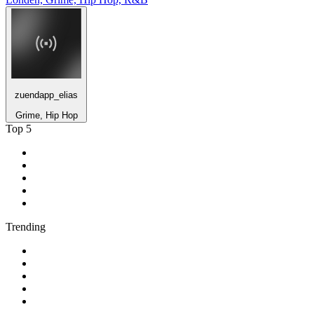
zuendapp_elias
Grime, Hip Hop
Top 5
1
.
NPO Radio 1
2
.
Suc6 FM
3
.
Roots Legacy Radio
4
.
1.FM - Amsterdam Trance
5
.
Feel Good Radio
Trending
1
.
538 NL
2
.
ambient
3
.
Radio BeO
4
.
BÖHMISCH-MÄHRISCHE BLASMUSIK
5
.
GOA-CHANNEL-ONE