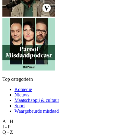
Top categorieën
Komedie
Nieuws
Maatschappij & cultuur
Sport
Waargebeurde misdaad
A - H
I - P
Q - Z