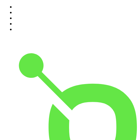
1
.
Radio Heimatmelodie
2
.
Antenne Niedersachsen
3
.
Happy Rave Radio (90s Happy Hardcore)
4
.
Schlager
5
.
NH Radio