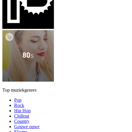
Top muziekgenres
Pop
Rock
Hip Hop
Chillout
Country
Gouwe ouwe
Electro