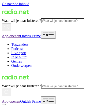
Ga naar de inhoud
Waar wil je naar luisteren?
App openen
Ontdek Prime
Topzenders
Podcasts
Live sport
In je buurt
Genres
Onderwerpen
Waar wil je naar luisteren?
App openen
Ontdek Prime