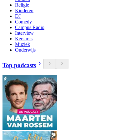
Religie
Kinderen
DJ
Comedy
Campus Radio
Interview
Kerstmis
Muziek
Onderwijs
Top podcasts