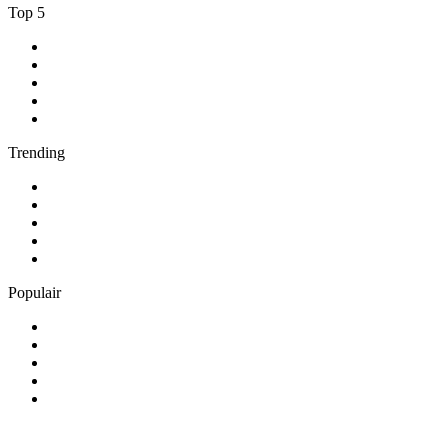
Top 5
1
.
NPO Radio 1
2
.
Suc6 FM
3
.
Roots Legacy Radio
4
.
1.FM - Amsterdam Trance
5
.
Feel Good Radio
Trending
1
.
538 NL
2
.
ambient
3
.
Radio BeO
4
.
BÖHMISCH-MÄHRISCHE BLASMUSIK
5
.
GOA-CHANNEL-ONE
Populair
1
.
Radio Heimatmelodie
2
.
Antenne Niedersachsen
3
.
Happy Rave Radio (90s Happy Hardcore)
4
.
Schlager
5
.
NH Radio