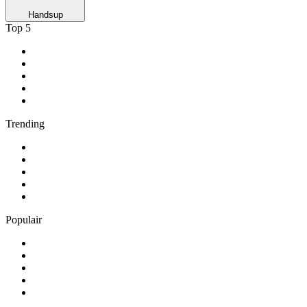
Handsup
Top 5
1
.
NPO Radio 1
2
.
Suc6 FM
3
.
Roots Legacy Radio
4
.
1.FM - Amsterdam Trance
5
.
Feel Good Radio
Trending
1
.
538 NL
2
.
ambient
3
.
Radio BeO
4
.
BÖHMISCH-MÄHRISCHE BLASMUSIK
5
.
GOA-CHANNEL-ONE
Populair
1
.
Radio Heimatmelodie
2
.
Antenne Niedersachsen
3
.
Happy Rave Radio (90s Happy Hardcore)
4
.
Schlager
5
.
NH Radio