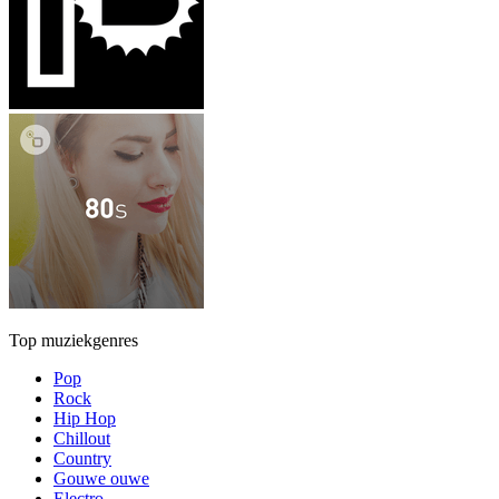
Top muziekgenres
Pop
Rock
Hip Hop
Chillout
Country
Gouwe ouwe
Electro