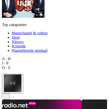
Top categorieën
Maatschappij & cultuur
Sport
Nieuws
Komedie
Waargebeurde misdaad
A - H
I - P
Q - Z