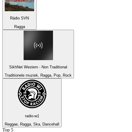
Rádio SVN
Ragga
SikhNet Western - Non Traditional
Traditionele muziek, Ragga, Pop, Rock
radio-w1
Reggae, Ragga, Ska, Dancehall
Top 5