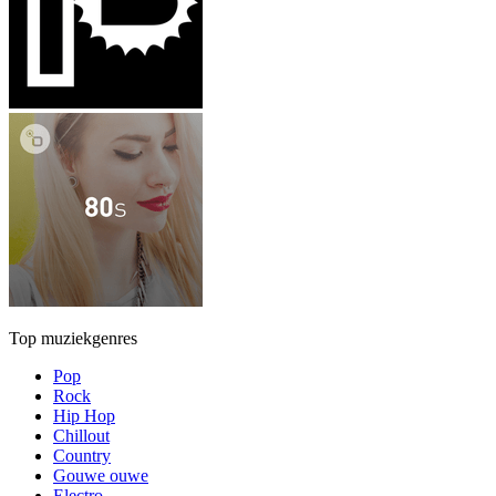
Top muziekgenres
Pop
Rock
Hip Hop
Chillout
Country
Gouwe ouwe
Electro