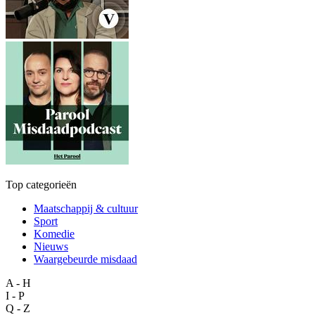
Top categorieën
Maatschappij & cultuur
Sport
Komedie
Nieuws
Waargebeurde misdaad
A - H
I - P
Q - Z