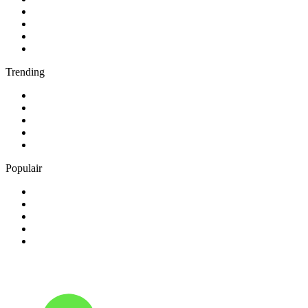
2
.
Suc6 FM
3
.
Roots Legacy Radio
4
.
1.FM - Amsterdam Trance
5
.
Feel Good Radio
Trending
1
.
538 NL
2
.
ambient
3
.
Radio BeO
4
.
BÖHMISCH-MÄHRISCHE BLASMUSIK
5
.
GOA-CHANNEL-ONE
Populair
1
.
Radio Heimatmelodie
2
.
Antenne Niedersachsen
3
.
Happy Rave Radio (90s Happy Hardcore)
4
.
Schlager
5
.
NH Radio