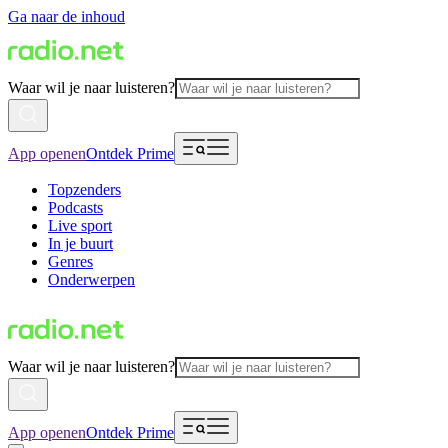
Ga naar de inhoud
Waar wil je naar luisteren?
App openen
Ontdek Prime
Topzenders
Podcasts
Live sport
In je buurt
Genres
Onderwerpen
Waar wil je naar luisteren?
App openen
Ontdek Prime