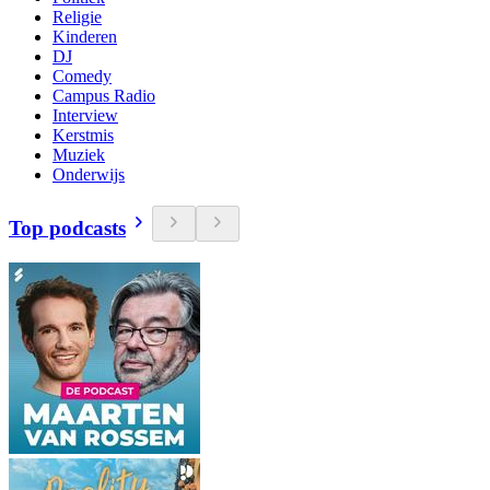
Religie
Kinderen
DJ
Comedy
Campus Radio
Interview
Kerstmis
Muziek
Onderwijs
Top podcasts