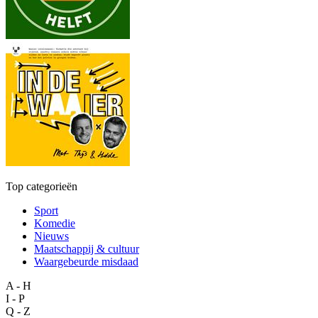
Top categorieën
Sport
Komedie
Nieuws
Maatschappij & cultuur
Waargebeurde misdaad
A - H
I - P
Q - Z