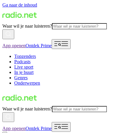
Ga naar de inhoud
Waar wil je naar luisteren?
App openen
Ontdek Prime
Topzenders
Podcasts
Live sport
In je buurt
Genres
Onderwerpen
Waar wil je naar luisteren?
App openen
Ontdek Prime