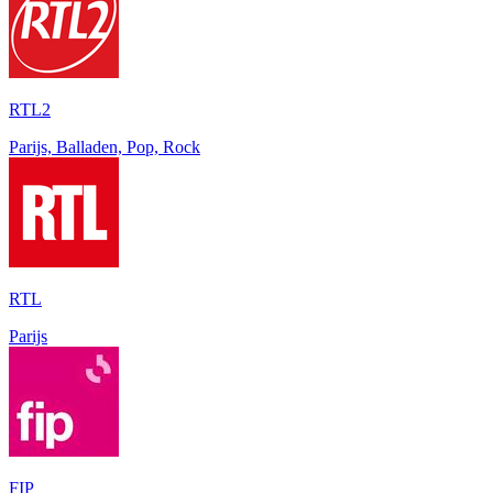
RTL2
Parijs, Balladen, Pop, Rock
RTL
Parijs
FIP