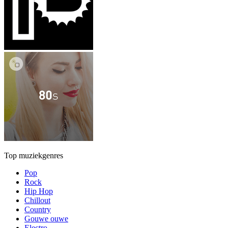
Top muziekgenres
Pop
Rock
Hip Hop
Chillout
Country
Gouwe ouwe
Electro